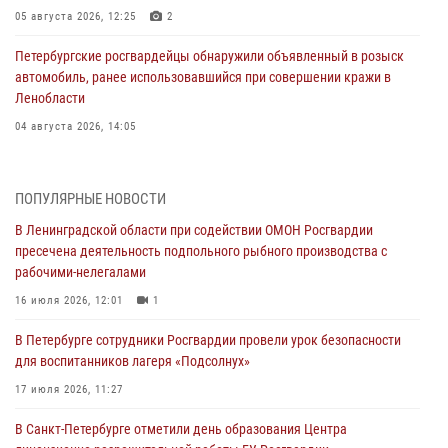
05 августа 2026, 12:25
2
Петербургские росгвардейцы обнаружили объявленный в розыск
автомобиль, ранее использовавшийся при совершении кражи в
Ленобласти
04 августа 2026, 14:05
В Зеленогорске сотрудники Росгвардии, став очевидцами
серьезного ДТП, вызвали на место происшествия спасателей, а
ПОПУЛЯРНЫЕ НОВОСТИ
также оказали доврачебную помощь пострадавшим
В Ленинградской области при содействии ОМОН Росгвардии
03 августа 2026, 14:15
3
1
пресечена деятельность подпольного рыбного производства с
рабочими-нелегалами
Росгвардейцы приняли участие в Большом семейном фестивале
16 июля 2026, 12:01
1
03 августа 2026, 13:26
5
В Петербурге сотрудники Росгвардии провели урок безопасности
В Ленинградской области сотрудники Росгвардии обнаружили
для воспитанников лагеря «Подсолнух»
пропавшего мальчика с нарушением слуха и помогли ему вернуться
домой
17 июля 2026, 11:27
03 августа 2026, 11:51
В Санкт-Петербурге отметили день образования Центра