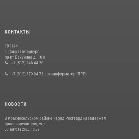
правонарушителя, избившего посетителя бара
15 июля 2026, 10:50
Представитель Росгвардии принял участие в работе круглого стола
КОНТАКТЫ
на III Международном петербургском цифровом форуме
19 июля 2026, 09:24
2
191144
г. Санкт Петербург,
В Ленобласти сотрудники Росгвардии провели встречу с
пр-кт Бакунина д. 10 а
воспитанниками детского клуба «Умные каникулы»
+7 (812) 246-44-70
16 июля 2026, 10:58
2
+7 (812) 679-94-73 автоинформатор (ЛРР)
НОВОСТИ
В Красносельском районе наряд Росгвардии задержал
правонарушителя, угр...
06 августа 2026, 13:39