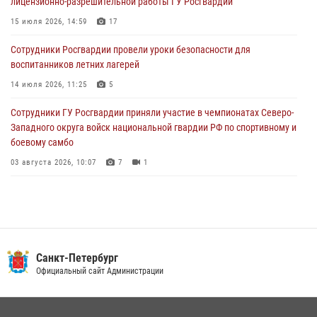
лицензионно-разрешительной работы ГУ Росгвардии
В Санкт-Петербурге при содействии СОБР Росгвардии задержаны
подозреваемые в мошеннических действиях
15 июля 2026, 14:59
17
03 августа 2026, 10:15
1
Сотрудники Росгвардии провели уроки безопасности для
воспитанников летних лагерей
Сотрудники ГУ Росгвардии приняли участие в чемпионатах Северо-
Западного округа войск национальной гвардии РФ по спортивному и
14 июля 2026, 11:25
5
боевому самбо
Сотрудники ГУ Росгвардии приняли участие в чемпионатах Северо-
03 августа 2026, 10:07
7
1
Западного округа войск национальной гвардии РФ по спортивному и
боевому самбо
03 августа 2026, 10:07
7
1
В Центральном районе наряд Росгвардии задержал рецидивиста,
ограбившего прохожего
17 июля 2026, 11:35
2
В Красногвардейском районе росгвардейцы задержали хулигана,
Санкт-Петербург
угрожавшего мужчине пневматическим пистолетом
Официальный сайт Администрации
16 июля 2026, 15:25
В Калининском районе сотрудники Росгвардии задержали