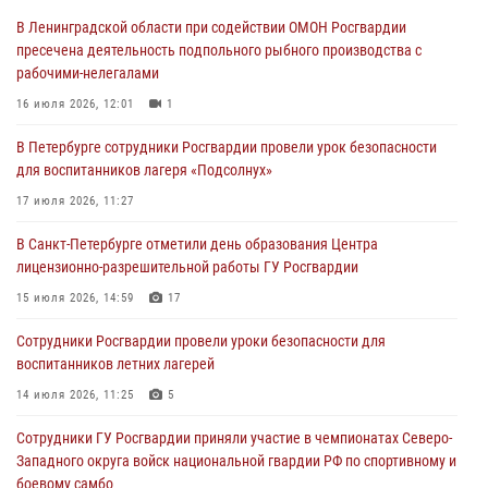
В Ленинградской области при содействии ОМОН Росгвардии
В Центральном районе росгвардейцы оперативно задержали
пресечена деятельность подпольного рыбного производства с
хулигана, стрелявшего из пускового устройства рядом с жилыми
рабочими-нелегалами
домами
16 июля 2026, 12:01
1
06 августа 2026, 11:36
3
1
В Петербурге сотрудники Росгвардии провели урок безопасности
Сотрудники и военнослужащие Росгвардии обеспечили
для воспитанников лагеря «Подсолнух»
правопорядок при проведении матча "Зенит" - "Балтика"
17 июля 2026, 11:27
06 августа 2026, 07:30
10
В Санкт-Петербурге отметили день образования Центра
В Выборгском районе наряд Росгвардии обнаружил
лицензионно-разрешительной работы ГУ Росгвардии
разыскиваемый преступный автотранспорт
15 июля 2026, 14:59
17
05 августа 2026, 12:25
2
Сотрудники Росгвардии провели уроки безопасности для
Петербургские росгвардейцы обнаружили объявленный в розыск
воспитанников летних лагерей
автомобиль, ранее использовавшийся при совершении кражи в
Ленобласти
14 июля 2026, 11:25
5
04 августа 2026, 14:05
Сотрудники ГУ Росгвардии приняли участие в чемпионатах Северо-
Западного округа войск национальной гвардии РФ по спортивному и
боевому самбо