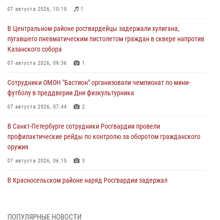
07 августа 2026, 10:15
1
В Центральном районе росгвардейцы задержали хулигана,
пугавшего пневматическим пистолетом граждан в сквере напротив
Казанского собора
07 августа 2026, 09:36
1
Сотрудники ОМОН "Бастион" организовали чемпионат по мини-
футболу в преддверии Дня физкультурника
07 августа 2026, 07:44
2
В Санкт-Петербурге сотрудники Росгвардии провели
профилактические рейды по контролю за оборотом гражданского
оружия
07 августа 2026, 06:15
3
В Красносельском районе наряд Росгвардии задержал
правонарушителя, угрожавшего 17-летнему подростку
травматическим оружием
06 августа 2026, 13:39
1
ПОПУЛЯРНЫЕ НОВОСТИ