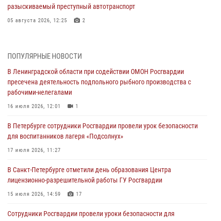
разыскиваемый преступный автотранспорт
05 августа 2026, 12:25
2
Петербургские росгвардейцы обнаружили объявленный в розыск
автомобиль, ранее использовавшийся при совершении кражи в
ПОПУЛЯРНЫЕ НОВОСТИ
Ленобласти
В Ленинградской области при содействии ОМОН Росгвардии
04 августа 2026, 14:05
пресечена деятельность подпольного рыбного производства с
рабочими-нелегалами
В Зеленогорске сотрудники Росгвардии, став очевидцами
серьезного ДТП, вызвали на место происшествия спасателей, а
16 июля 2026, 12:01
1
также оказали доврачебную помощь пострадавшим
В Петербурге сотрудники Росгвардии провели урок безопасности
03 августа 2026, 14:15
3
1
для воспитанников лагеря «Подсолнух»
Росгвардейцы приняли участие в Большом семейном фестивале
17 июля 2026, 11:27
03 августа 2026, 13:26
5
В Санкт-Петербурге отметили день образования Центра
лицензионно-разрешительной работы ГУ Росгвардии
В Ленинградской области сотрудники Росгвардии обнаружили
пропавшего мальчика с нарушением слуха и помогли ему вернуться
15 июля 2026, 14:59
17
домой
Сотрудники Росгвардии провели уроки безопасности для
03 августа 2026, 11:51