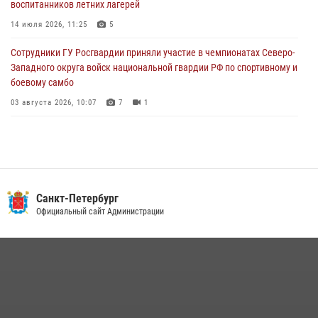
воспитанников летних лагерей
В Санкт-Петербурге при содействии СОБР Росгвардии задержаны
14 июля 2026, 11:25
5
подозреваемые в мошеннических действиях
Сотрудники ГУ Росгвардии приняли участие в чемпионатах Северо-
03 августа 2026, 10:15
1
Западного округа войск национальной гвардии РФ по спортивному и
боевому самбо
03 августа 2026, 10:07
7
1
В Центральном районе наряд Росгвардии задержал рецидивиста,
ограбившего прохожего
17 июля 2026, 11:35
2
В Красногвардейском районе росгвардейцы задержали хулигана,
Санкт-Петербург
угрожавшего мужчине пневматическим пистолетом
Официальный сайт Администрации
16 июля 2026, 15:25
В Калининском районе сотрудники Росгвардии задержали
правонарушителя, избившего посетителя бара
15 июля 2026, 10:50