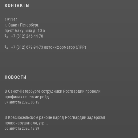
Представитель Росгвардии принял участие в работе круглого стола
КОНТАКТЫ
на III Международном петербургском цифровом форуме
19 июля 2026, 09:24
2
191144
г. Санкт Петербург,
В Ленобласти сотрудники Росгвардии провели встречу с
пр-кт Бакунина д. 10 а
воспитанниками детского клуба «Умные каникулы»
+7 (812) 246-44-70
16 июля 2026, 10:58
2
+7 (812) 679-94-73 автоинформатор (ЛРР)
НОВОСТИ
В Санкт-Петербурге сотрудники Росгвардии провели
профилактические рейд...
07 августа 2026, 06:15
В Красносельском районе наряд Росгвардии задержал
правонарушителя, угр...
06 августа 2026, 13:39