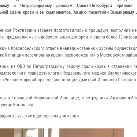
ьному и Петроградскому районам Санкт-Петербурга приняли 
ьной сдаче крови и ее компонентов. Акцию посвятили Всемирному 
дников Росгвардии заранее подготовились к процедуре, выполнив н
ия, предъявляемые к добровольным донорам, и сдали более 13 литров
ки из Красносельского отдела вневедомственной охраны осуществи
ской станции переливания крови, расположенной в Московском район
ейцы из ОВО по Петроградскому району сдали кровь в отделении п
гематологии и трансфузиологии Федерального медико-биологическог
нор России старший прапорщик полиции Дмитрий Иванович Пачганов.
овь в Городской Мариинской больнице, а сотрудники Адмиралтейс
а улице Костюшко.
ардии за участие в донорском движении.