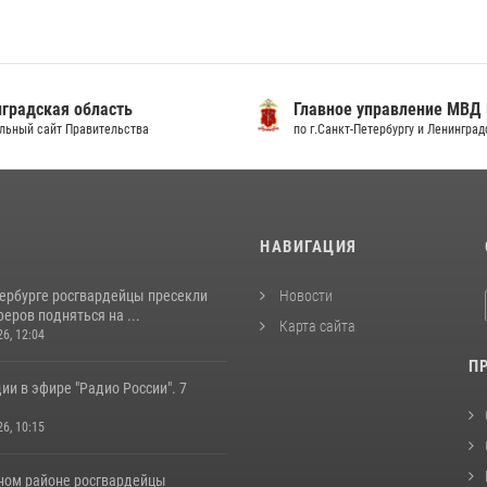
градская область
Главное управление МВД
льный сайт Правительства
по г.Санкт-Петербургу и Ленингра
И
НАВИГАЦИЯ
тербурге росгвардейцы пресекли
Новости
еров подняться на ...
Карта сайта
26, 12:04
П
ии в эфире "Радио России". 7
26, 10:15
ном районе росгвардейцы