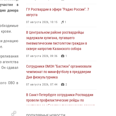
участие в
ГУ Росгвардии в эфире "Радио России". 7
дню донора
августа
07 августа 2026, 10:15
1
еобходимые
 крови.
В Центральном районе росгвардейцы
задержали хулигана, пугавшего
ли донацию
пневматическим пистолетом граждан в
е.
сквере напротив Казанского собора
ереливания
07 августа 2026, 09:36
1
о агентства
Сотрудники ОМОН "Бастион" организовали
 Он сдавал
чемпионат по мини-футболу в преддверии
Дня физкультурника
кого ОВО в
07 августа 2026, 07:44
2
В Санкт-Петербурге сотрудники Росгвардии
провели профилактические рейды по
контролю за оборотом гражданского оружия
07 августа 2026, 06:15
3
ПОПУЛЯРНЫЕ НОВОСТИ