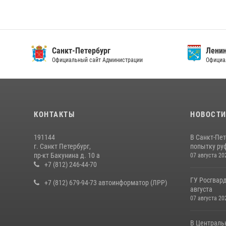
Санкт-Петербург
Ленин
Официальный сайт Администрации
Официа
КОНТАКТЫ
НОВОСТ
191144
В Санкт-Пе
г. Санкт Петербург,
попытку руф
пр-кт Бакунина д. 10 а
07 августа 20
+7 (812) 246-44-70
ГУ Росгвард
+7 (812) 679-94-73 автоинформатор (ЛРР)
августа
07 августа 20
В Централь