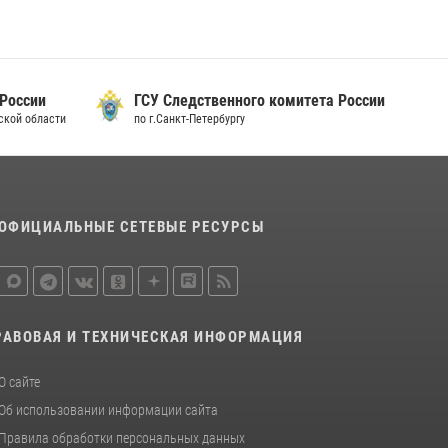
15 июля 2026, 10:50
Представитель Росгвардии принял участие в
работе круглого стола на III Международном
петербургском цифровом форуме
 России
ГСУ Следственного комитета России
дской области
по г.Санкт-Петербургу
19 июля 2026, 09:24
2
В Ленобласти сотрудники Росгвардии
провели встречу с воспитанниками детского
клуба «Умные каникулы»
ОФИЦИАЛЬНЫЕ СЕТЕВЫЕ РЕСУРСЫ
16 июля 2026, 10:58
2
РАВОВАЯ И ТЕХНИЧЕСКАЯ ИНФОРМАЦИЯ
О сайте
Об использовании информации сайта
Правила обработки персональных данных