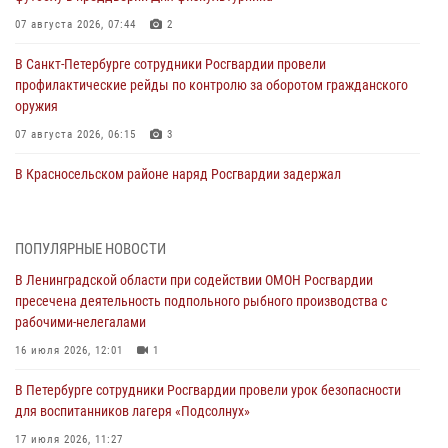
07 августа 2026, 07:44
2
В Санкт-Петербурге сотрудники Росгвардии провели
профилактические рейды по контролю за оборотом гражданского
оружия
07 августа 2026, 06:15
3
В Красносельском районе наряд Росгвардии задержал
правонарушителя, угрожавшего 17-летнему подростку
травматическим оружием
06 августа 2026, 13:39
1
ПОПУЛЯРНЫЕ НОВОСТИ
В Ленинградской области при содействии ОМОН Росгвардии
В Центральном районе росгвардейцы оперативно задержали
пресечена деятельность подпольного рыбного производства с
хулигана, стрелявшего из пускового устройства рядом с жилыми
рабочими-нелегалами
домами
16 июля 2026, 12:01
1
06 августа 2026, 11:36
3
1
В Петербурге сотрудники Росгвардии провели урок безопасности
Сотрудники и военнослужащие Росгвардии обеспечили
для воспитанников лагеря «Подсолнух»
правопорядок при проведении матча "Зенит" - "Балтика"
17 июля 2026, 11:27
06 августа 2026, 07:30
10