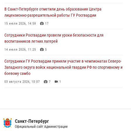
В Санкт-Петербурге отметили день образования Центра
В Выборгском районе наряд Росгвардии обнаружил
лицензионно-разрешительной работы ГУ Росгвардии
разыскиваемый преступный автотранспорт
15 июля 2026, 14:59
17
05 августа 2026, 12:25
2
Сотрудники Росгвардии провели уроки безопасности для
Петербургские росгвардейцы обнаружили объявленный в розыск
воспитанников летних лагерей
автомобиль, ранее использовавшийся при совершении кражи в
Ленобласти
14 июля 2026, 11:25
5
04 августа 2026, 14:05
Сотрудники ГУ Росгвардии приняли участие в чемпионатах Северо-
Западного округа войск национальной гвардии РФ по спортивному и
боевому самбо
03 августа 2026, 10:07
7
1
В Центральном районе наряд Росгвардии задержал рецидивиста,
ограбившего прохожего
17 июля 2026, 11:35
2
В Красногвардейском районе росгвардейцы задержали хулигана,
Санкт-Петербург
угрожавшего мужчине пневматическим пистолетом
Официальный сайт Администрации