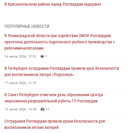
В Красносельском районе наряд Росгвардии задержал
правонарушителя, угрожавшего 17-летнему подростку
травматическим оружием
06 августа 2026, 13:39
1
ПОПУЛЯРНЫЕ НОВОСТИ
В Ленинградской области при содействии ОМОН Росгвардии
В Центральном районе росгвардейцы оперативно задержали
пресечена деятельность подпольного рыбного производства с
хулигана, стрелявшего из пускового устройства рядом с жилыми
рабочими-нелегалами
домами
16 июля 2026, 12:01
1
06 августа 2026, 11:36
3
1
В Петербурге сотрудники Росгвардии провели урок безопасности
Сотрудники и военнослужащие Росгвардии обеспечили
для воспитанников лагеря «Подсолнух»
правопорядок при проведении матча "Зенит" - "Балтика"
17 июля 2026, 11:27
06 августа 2026, 07:30
10
В Санкт-Петербурге отметили день образования Центра
В Выборгском районе наряд Росгвардии обнаружил
лицензионно-разрешительной работы ГУ Росгвардии
разыскиваемый преступный автотранспорт
15 июля 2026, 14:59
17
05 августа 2026, 12:25
2
Сотрудники Росгвардии провели уроки безопасности для
Петербургские росгвардейцы обнаружили объявленный в розыск
воспитанников летних лагерей
автомобиль, ранее использовавшийся при совершении кражи в