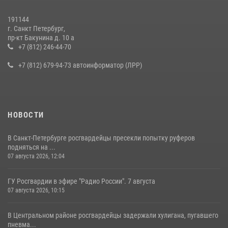
19 июля 2026, 09:24
2
191144
г. Санкт Петербург,
В Ленобласти сотрудники Росгвардии провели встречу с
пр-кт Бакунина д. 10 а
воспитанниками детского клуба «Умные каникулы»
+7 (812) 246-44-70
16 июля 2026, 10:58
2
+7 (812) 679-94-73 автоинформатор (ЛРР)
НОВОСТИ
В Санкт-Петербурге росгвардейцы пресекли попытку руферов
подняться на ...
07 августа 2026, 12:04
ГУ Росгвардии в эфире "Радио России". 7 августа
07 августа 2026, 10:15
В Центральном районе росгвардейцы задержали хулигана, пугавшего
пневма...