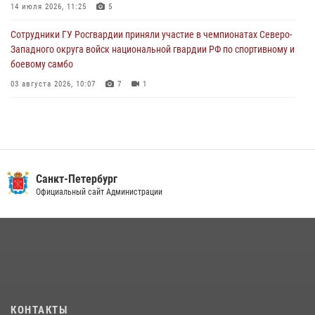
Ленобласти
14 июля 2026, 11:25
5
04 августа 2026, 14:05
Сотрудники ГУ Росгвардии приняли участие в чемпионатах Северо-
Западного округа войск национальной гвардии РФ по спортивному и
боевому самбо
03 августа 2026, 10:07
7
1
В Центральном районе наряд Росгвардии задержал рецидивиста,
ограбившего прохожего
17 июля 2026, 11:35
2
В Красногвардейском районе росгвардейцы задержали хулигана,
Санкт-Петербург
угрожавшего мужчине пневматическим пистолетом
Официальный сайт Администрации
16 июля 2026, 15:25
В Калининском районе сотрудники Росгвардии задержали
правонарушителя, избившего посетителя бара
15 июля 2026, 10:50
Представитель Росгвардии принял участие в работе круглого стола
КОНТАКТЫ
на III Международном петербургском цифровом форуме