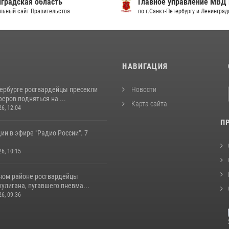
градская область
Главное управление МВД
льный сайт Правительства
по г.Санкт-Петербургу и Ленингра
И
НАВИГАЦИЯ
тербурге росгвардейцы пресекли
Новости
еров подняться на ...
Карта сайта
26, 12:04
П
ии в эфире "Радио России". 7
26, 10:15
ном районе росгвардейцы
улигана, пугавшего пневма...
26, 09:36