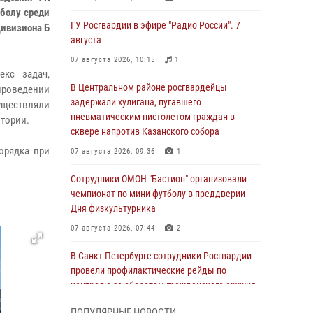
тболу среди
ГУ Росгвардии в эфире "Радио России". 7
Дивизиона Б
августа
07 августа 2026, 10:15
1
екс задач,
В Центральном районе росгвардейцы
роведении
задержали хулигана, пугавшего
уществляли
пневматическим пистолетом граждан в
итории.
сквере напротив Казанского собора
орядка при
07 августа 2026, 09:36
1
Сотрудники ОМОН "Бастион" организовали
чемпионат по мини-футболу в преддверии
Дня физкультурника
07 августа 2026, 07:44
2
В Санкт-Петербурге сотрудники Росгвардии
провели профилактические рейды по
контролю за оборотом гражданского оружия
07 августа 2026, 06:15
3
ПОПУЛЯРНЫЕ НОВОСТИ