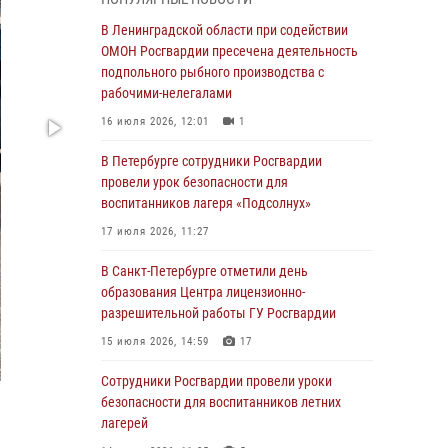
В Красносельском районе наряд Росгвардии
В Ленинградской области при содействии
задержал правонарушителя, угрожавшего 17-
ОМОН Росгвардии пресечена деятельность
летнему подростку травматическим оружием
подпольного рыбного производства с
рабочими-нелегалами
06 августа 2026, 13:39
1
16 июля 2026, 12:01
1
В Центральном районе росгвардейцы
оперативно задержали хулигана,
В Петербурге сотрудники Росгвардии
стрелявшего из пускового устройства рядом
провели урок безопасности для
с жилыми домами
воспитанников лагеря «Подсолнух»
06 августа 2026, 11:36
3
1
17 июля 2026, 11:27
Сотрудники и военнослужащие Росгвардии
В Санкт-Петербурге отметили день
обеспечили правопорядок при проведении
образования Центра лицензионно-
матча "Зенит" - "Балтика"
разрешительной работы ГУ Росгвардии
06 августа 2026, 07:30
10
15 июля 2026, 14:59
17
В Выборгском районе наряд Росгвардии
Сотрудники Росгвардии провели уроки
обнаружил разыскиваемый преступный
безопасности для воспитанников летних
автотранспорт
лагерей