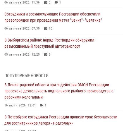
06 августа 2026, 11:36
3
1
Сотрудники и военнослужащие Росгвардии обеспечили
правопорядок при проведении матча "Зенит" - "Балтика"
06 августа 2026, 07:30
10
В Выборгском районе наряд Росгвардии обнаружил
разыскиваемый преступный автотранспорт
05 августа 2026, 12:25
2
Петербургские росгвардейцы обнаружили объявленный в розыск
автомобиль, ранее использовавшийся при совершении кражи в
ПОПУЛЯРНЫЕ НОВОСТИ
Ленобласти
В Ленинградской области при содействии ОМОН Росгвардии
04 августа 2026, 14:05
пресечена деятельность подпольного рыбного производства с
рабочими-нелегалами
В Зеленогорске сотрудники Росгвардии, став очевидцами
серьезного ДТП, вызвали на место происшествия спасателей, а
16 июля 2026, 12:01
1
также оказали доврачебную помощь пострадавшим
В Петербурге сотрудники Росгвардии провели урок безопасности
03 августа 2026, 14:15
3
1
для воспитанников лагеря «Подсолнух»
Росгвардейцы приняли участие в Большом семейном фестивале