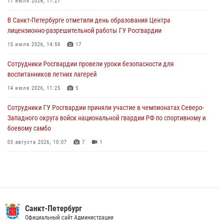
17 июля 2026, 11:27
03 августа 2026, 13:26
5
В Санкт-Петербурге отметили день образования Центра
лицензионно-разрешительной работы ГУ Росгвардии
В Ленинградской области сотрудники Росгвардии обнаружили
пропавшего мальчика с нарушением слуха и помогли ему вернуться
15 июля 2026, 14:59
17
домой
Сотрудники Росгвардии провели уроки безопасности для
03 августа 2026, 11:51
воспитанников летних лагерей
В Санкт-Петербурге при содействии СОБР Росгвардии задержаны
14 июля 2026, 11:25
5
подозреваемые в мошеннических действиях
Сотрудники ГУ Росгвардии приняли участие в чемпионатах Северо-
03 августа 2026, 10:15
1
Западного округа войск национальной гвардии РФ по спортивному и
боевому самбо
03 августа 2026, 10:07
7
1
В Центральном районе наряд Росгвардии задержал рецидивиста,
ограбившего прохожего
17 июля 2026, 11:35
2
В Красногвардейском районе росгвардейцы задержали хулигана,
Санкт-Петербург
угрожавшего мужчине пневматическим пистолетом
Официальный сайт Администрации