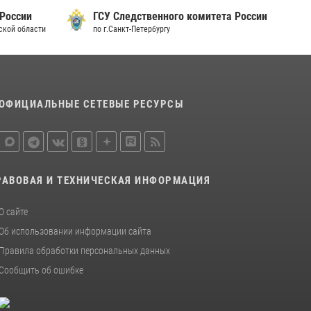
15 июля 2026, 10:50
тета России
СУ Следственного комитета России
по Ленинградской области
Представитель Росгвардии принял участие в
работе круглого стола на III Международном
петербургском цифровом форуме
19 июля 2026, 09:24
2
ОФИЦИАЛЬНЫЕ СЕТЕВЫЕ РЕСУРСЫ
В Ленобласти сотрудники Росгвардии
провели встречу с воспитанниками детского
клуба «Умные каникулы»
16 июля 2026, 10:58
2
РАВОВАЯ И ТЕХНИЧЕСКАЯ ИНФОРМАЦИЯ
О сайте
Об использовании информации сайта
Правила обработки персональных данных
Сообщить об ошибке