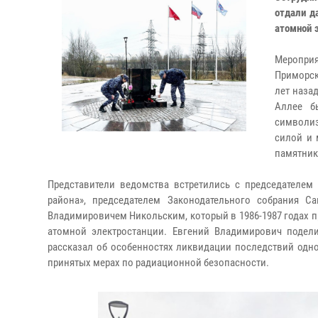
отдали д
атомной 
Меропри
Приморск
лет наза
Аллее б
символи
силой и 
памятник
Представители ведомства встретились с председателе
района», председателем Законодательного собрания С
Владимировичем Никольским, который в 1986-1987 годах 
атомной электростанции. Евгений Владимирович поде
рассказал об особенностях ликвидации последствий одно
принятых мерах по радиационной безопасности.