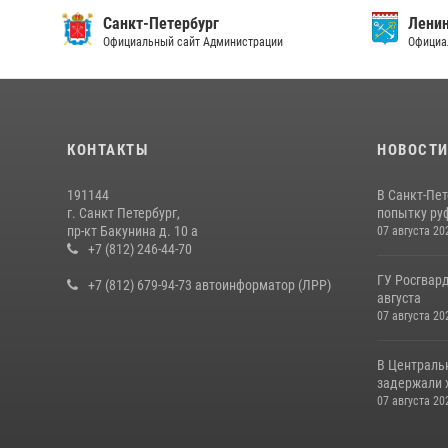
Ленинградская область
Глав
Официальный сайт Правительства
по г.С
КОНТАКТЫ
НОВОСТ
191144
В Санкт-Пе
г. Санкт Петербург,
попытку руф
пр-кт Бакунина д. 10 а
07 августа 20
+7 (812) 246-44-70
ГУ Росгвард
+7 (812) 679-94-73 автоинформатор (ЛРР)
августа
07 августа 20
В Централь
задержали х
07 августа 20