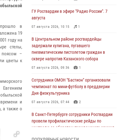
нобыльской
ГУ Росгвардии в эфире "Радио России". 7
августа
 прошло в
07 августа 2026, 10:15
1
заложена 19
В Центральном районе росгвардейцы
001 году на
задержали хулигана, пугавшего
ыре стелы,
пневматическим пистолетом граждан в
м поясом –
сквере напротив Казанского собора
ли цветы к
07 августа 2026, 09:36
1
Сотрудники ОМОН "Бастион" организовали
риморского
чемпионат по мини-футболу в преддверии
– Евгением
Дня физкультурника
рнобыльской
 времени и
07 августа 2026, 07:44
2
, а также о
В Санкт-Петербурге сотрудники Росгвардии
провели профилактические рейды по
контролю за оборотом гражданского оружия
07 августа 2026, 06:15
3
ПОПУЛЯРНЫЕ НОВОСТИ