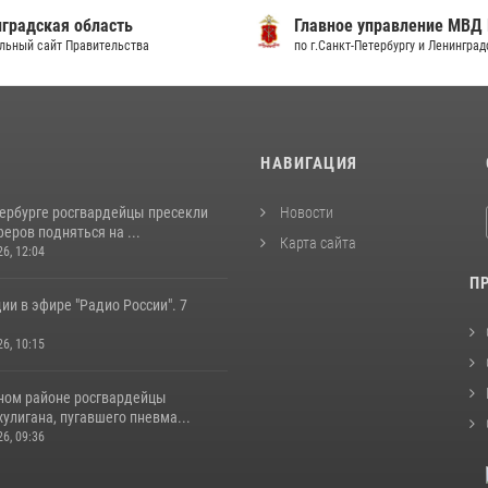
ное управление МВД России
ГСУ Следственного коми
анкт-Петербургу и Ленинградской области
по г.Санкт-Петербургу
И
НАВИГАЦИЯ
тербурге росгвардейцы пресекли
Новости
еров подняться на ...
Карта сайта
26, 12:04
П
ии в эфире "Радио России". 7
26, 10:15
ном районе росгвардейцы
улигана, пугавшего пневма...
26, 09:36