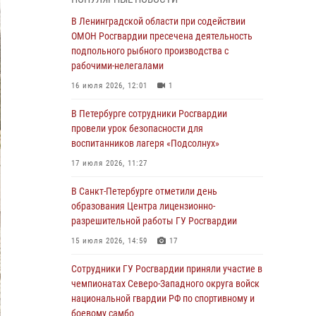
В Красносельском районе наряд Росгвардии
В Ленинградской области при содействии
задержал правонарушителя, угрожавшего 17-
ОМОН Росгвардии пресечена деятельность
летнему подростку травматическим оружием
подпольного рыбного производства с
рабочими-нелегалами
06 августа 2026, 13:39
1
16 июля 2026, 12:01
1
В Центральном районе росгвардейцы
оперативно задержали хулигана,
В Петербурге сотрудники Росгвардии
стрелявшего из пускового устройства рядом
провели урок безопасности для
с жилыми домами
воспитанников лагеря «Подсолнух»
06 августа 2026, 11:36
3
1
17 июля 2026, 11:27
Сотрудники и военнослужащие Росгвардии
В Санкт-Петербурге отметили день
обеспечили правопорядок при проведении
образования Центра лицензионно-
матча "Зенит" - "Балтика"
разрешительной работы ГУ Росгвардии
06 августа 2026, 07:30
10
15 июля 2026, 14:59
17
В Выборгском районе наряд Росгвардии
Сотрудники ГУ Росгвардии приняли участие в
обнаружил разыскиваемый преступный
чемпионатах Северо-Западного округа войск
автотранспорт
национальной гвардии РФ по спортивному и
боевому самбо