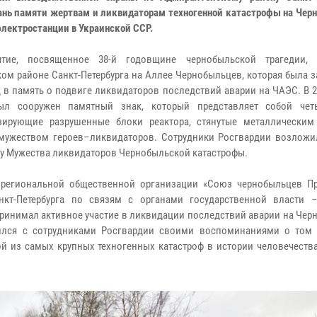
ань памяти жертвам и ликвидаторам техногенной катастрофы на Чер
электростанции в Украинской ССР.
ятие, посвященное 38-й годовщине чернобыльской трагедии,
ом районе Санкт-Петербурга на Аллее Чернобыльцев, которая была 
д в память о подвиге ликвидаторов последствий аварии на ЧАЭС. В 2
ыл сооружен памятный знак, который представляет собой чет
зирующие разрушенные блоки реактора, стянутые металлически
мужеством героев–ликвидаторов. Сотрудники Росгвардии возложи
у Мужества ликвидаторов Чернобыльской катастрофы.
м региональной общественной организации «Союз чернобыльцев П
анкт-Петербурга по связям с органами государственной власти 
принимал активное участие в ликвидации последствий аварии на Че
лился с сотрудниками Росгвардии своими воспоминаниями о том
й из самых крупных техногенных катастроф в истории человечества