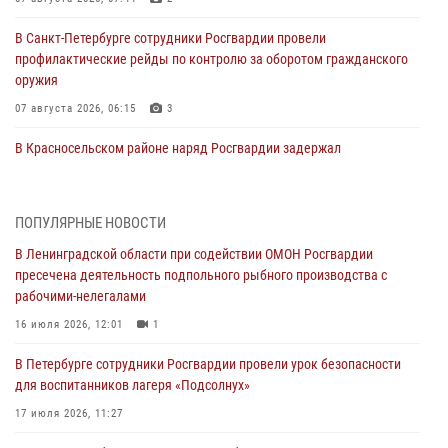
В Санкт-Петербурге сотрудники Росгвардии провели
профилактические рейды по контролю за оборотом гражданского
оружия
07 августа 2026, 06:15
3
В Красносельском районе наряд Росгвардии задержал
правонарушителя, угрожавшего 17-летнему подростку
травматическим оружием
06 августа 2026, 13:39
1
ПОПУЛЯРНЫЕ НОВОСТИ
В Ленинградской области при содействии ОМОН Росгвардии
В Центральном районе росгвардейцы оперативно задержали
пресечена деятельность подпольного рыбного производства с
хулигана, стрелявшего из пускового устройства рядом с жилыми
рабочими-нелегалами
домами
16 июля 2026, 12:01
1
06 августа 2026, 11:36
3
1
В Петербурге сотрудники Росгвардии провели урок безопасности
Сотрудники и военнослужащие Росгвардии обеспечили
для воспитанников лагеря «Подсолнух»
правопорядок при проведении матча "Зенит" - "Балтика"
17 июля 2026, 11:27
06 августа 2026, 07:30
10