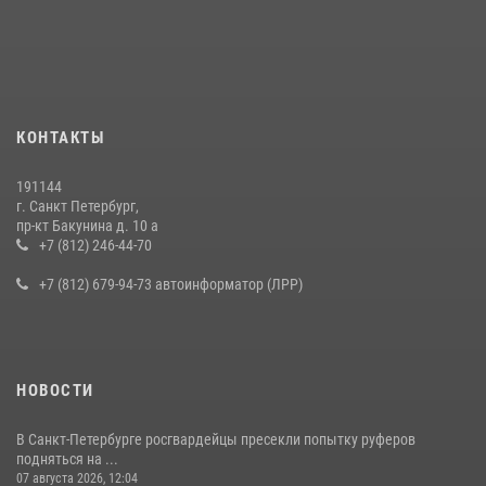
В Калининском районе сотрудники Росгвардии задержали
правонарушителя, избившего посетителя бара
15 июля 2026, 10:50
Представитель Росгвардии принял участие в работе круглого стола
КОНТАКТЫ
на III Международном петербургском цифровом форуме
19 июля 2026, 09:24
2
191144
г. Санкт Петербург,
В Ленобласти сотрудники Росгвардии провели встречу с
пр-кт Бакунина д. 10 а
воспитанниками детского клуба «Умные каникулы»
+7 (812) 246-44-70
16 июля 2026, 10:58
2
+7 (812) 679-94-73 автоинформатор (ЛРР)
НОВОСТИ
В Санкт-Петербурге росгвардейцы пресекли попытку руферов
подняться на ...
07 августа 2026, 12:04