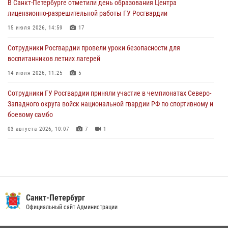
В Санкт-Петербурге отметили день образования Центра
В Выборгском районе наряд Росгвардии обнаружил
лицензионно-разрешительной работы ГУ Росгвардии
разыскиваемый преступный автотранспорт
15 июля 2026, 14:59
17
05 августа 2026, 12:25
2
Сотрудники Росгвардии провели уроки безопасности для
Петербургские росгвардейцы обнаружили объявленный в розыск
воспитанников летних лагерей
автомобиль, ранее использовавшийся при совершении кражи в
Ленобласти
14 июля 2026, 11:25
5
04 августа 2026, 14:05
Сотрудники ГУ Росгвардии приняли участие в чемпионатах Северо-
Западного округа войск национальной гвардии РФ по спортивному и
боевому самбо
03 августа 2026, 10:07
7
1
В Центральном районе наряд Росгвардии задержал рецидивиста,
ограбившего прохожего
17 июля 2026, 11:35
2
В Красногвардейском районе росгвардейцы задержали хулигана,
Санкт-Петербург
угрожавшего мужчине пневматическим пистолетом
Официальный сайт Администрации
16 июля 2026, 15:25