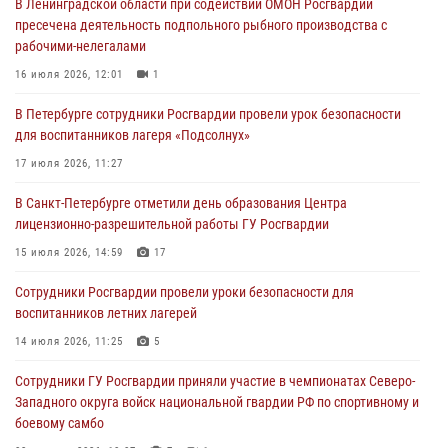
В Ленинградской области при содействии ОМОН Росгвардии
03 августа 2026, 14:15
3
1
пресечена деятельность подпольного рыбного производства с
рабочими-нелегалами
Росгвардейцы приняли участие в Большом семейном фестивале
16 июля 2026, 12:01
1
03 августа 2026, 13:26
5
В Петербурге сотрудники Росгвардии провели урок безопасности
В Ленинградской области сотрудники Росгвардии обнаружили
для воспитанников лагеря «Подсолнух»
пропавшего мальчика с нарушением слуха и помогли ему вернуться
домой
17 июля 2026, 11:27
03 августа 2026, 11:51
В Санкт-Петербурге отметили день образования Центра
лицензионно-разрешительной работы ГУ Росгвардии
В Санкт-Петербурге при содействии СОБР Росгвардии задержаны
подозреваемые в мошеннических действиях
15 июля 2026, 14:59
17
03 августа 2026, 10:15
1
Сотрудники Росгвардии провели уроки безопасности для
воспитанников летних лагерей
Сотрудники ГУ Росгвардии приняли участие в чемпионатах Северо-
Западного округа войск национальной гвардии РФ по спортивному и
14 июля 2026, 11:25
5
боевому самбо
Сотрудники ГУ Росгвардии приняли участие в чемпионатах Северо-
03 августа 2026, 10:07
7
1
Западного округа войск национальной гвардии РФ по спортивному и
боевому самбо