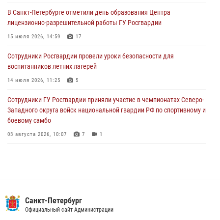
03 августа 2026, 11:51
В Санкт-Петербурге отметили день образования Центра
лицензионно-разрешительной работы ГУ Росгвардии
В Санкт-Петербурге при содействии СОБР Росгвардии задержаны
подозреваемые в мошеннических действиях
15 июля 2026, 14:59
17
03 августа 2026, 10:15
1
Сотрудники Росгвардии провели уроки безопасности для
воспитанников летних лагерей
Сотрудники ГУ Росгвардии приняли участие в чемпионатах Северо-
Западного округа войск национальной гвардии РФ по спортивному и
14 июля 2026, 11:25
5
боевому самбо
Сотрудники ГУ Росгвардии приняли участие в чемпионатах Северо-
03 августа 2026, 10:07
7
1
Западного округа войск национальной гвардии РФ по спортивному и
боевому самбо
03 августа 2026, 10:07
7
1
В Центральном районе наряд Росгвардии задержал рецидивиста,
ограбившего прохожего
17 июля 2026, 11:35
2
В Красногвардейском районе росгвардейцы задержали хулигана,
Санкт-Петербург
угрожавшего мужчине пневматическим пистолетом
Официальный сайт Администрации