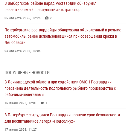
В Выборгском районе наряд Росгвардии обнаружил
разыскиваемый преступный автотранспорт
05 августа 2026, 12:25
2
Петербургские росгвардейцы обнаружили объявленный в розыск
автомобиль, ранее использовавшийся при совершении кражи в
Ленобласти
04 августа 2026, 14:05
В Зеленогорске сотрудники Росгвардии, став очевидцами
серьезного ДТП, вызвали на место происшествия спасателей, а
ПОПУЛЯРНЫЕ НОВОСТИ
также оказали доврачебную помощь пострадавшим
В Ленинградской области при содействии ОМОН Росгвардии
03 августа 2026, 14:15
3
1
пресечена деятельность подпольного рыбного производства с
рабочими-нелегалами
Росгвардейцы приняли участие в Большом семейном фестивале
16 июля 2026, 12:01
1
03 августа 2026, 13:26
5
В Петербурге сотрудники Росгвардии провели урок безопасности
В Ленинградской области сотрудники Росгвардии обнаружили
для воспитанников лагеря «Подсолнух»
пропавшего мальчика с нарушением слуха и помогли ему вернуться
домой
17 июля 2026, 11:27