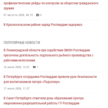
профилактические рейды по контролю за оборотом гражданского
оружия
07 августа 2026, 06:15
3
В Красносельском районе наряд Росгвардии задержал
правонарушителя, угрожавшего 17-летнему подростку
травматическим оружием
06 августа 2026, 13:39
1
ПОПУЛЯРНЫЕ НОВОСТИ
В Ленинградской области при содействии ОМОН Росгвардии
В Центральном районе росгвардейцы оперативно задержали
пресечена деятельность подпольного рыбного производства с
хулигана, стрелявшего из пускового устройства рядом с жилыми
рабочими-нелегалами
домами
16 июля 2026, 12:01
1
06 августа 2026, 11:36
3
1
В Петербурге сотрудники Росгвардии провели урок безопасности
Сотрудники и военнослужащие Росгвардии обеспечили
для воспитанников лагеря «Подсолнух»
правопорядок при проведении матча "Зенит" - "Балтика"
17 июля 2026, 11:27
06 августа 2026, 07:30
10
В Санкт-Петербурге отметили день образования Центра
В Выборгском районе наряд Росгвардии обнаружил
лицензионно-разрешительной работы ГУ Росгвардии
разыскиваемый преступный автотранспорт