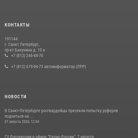
15 июля 2026, 10:50
Представитель Росгвардии принял участие в работе круглого стола
КОНТАКТЫ
на III Международном петербургском цифровом форуме
19 июля 2026, 09:24
2
191144
г. Санкт Петербург,
В Ленобласти сотрудники Росгвардии провели встречу с
пр-кт Бакунина д. 10 а
воспитанниками детского клуба «Умные каникулы»
+7 (812) 246-44-70
16 июля 2026, 10:58
2
+7 (812) 679-94-73 автоинформатор (ЛРР)
НОВОСТИ
В Санкт-Петербурге росгвардейцы пресекли попытку руферов
подняться на ...
07 августа 2026, 12:04
ГУ Росгвардии в эфире "Радио России". 7 августа