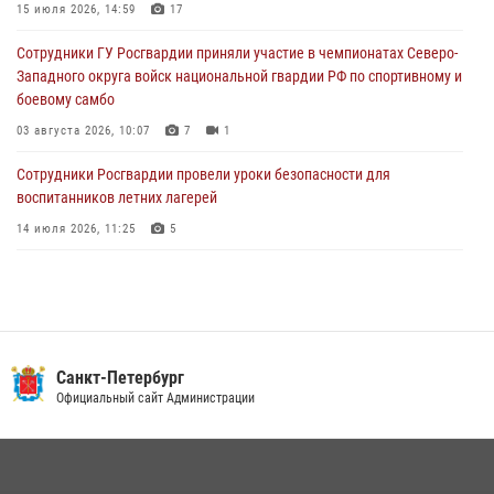
15 июля 2026, 14:59
17
05 августа 2026, 12:25
2
Сотрудники ГУ Росгвардии приняли участие в чемпионатах Северо-
Петербургские росгвардейцы обнаружили объявленный в розыск
Западного округа войск национальной гвардии РФ по спортивному и
автомобиль, ранее использовавшийся при совершении кражи в
боевому самбо
Ленобласти
03 августа 2026, 10:07
7
1
04 августа 2026, 14:05
Сотрудники Росгвардии провели уроки безопасности для
воспитанников летних лагерей
14 июля 2026, 11:25
5
В Центральном районе наряд Росгвардии задержал рецидивиста,
ограбившего прохожего
17 июля 2026, 11:35
2
В Красногвардейском районе росгвардейцы задержали хулигана,
Санкт-Петербург
угрожавшего мужчине пневматическим пистолетом
Официальный сайт Администрации
16 июля 2026, 15:25
В Калининском районе сотрудники Росгвардии задержали
правонарушителя, избившего посетителя бара