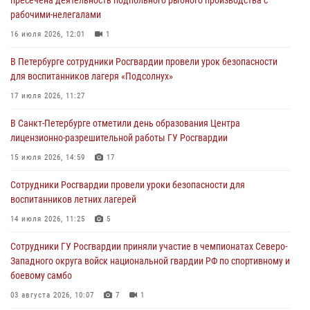
пресечена деятельность подпольного рыбного производства с
рабочими-нелегалами
Росгвардейцы приняли участие в Большом семейном фестивале
16 июля 2026, 12:01
1
03 августа 2026, 13:26
5
В Петербурге сотрудники Росгвардии провели урок безопасности
В Ленинградской области сотрудники Росгвардии обнаружили
для воспитанников лагеря «Подсолнух»
пропавшего мальчика с нарушением слуха и помогли ему вернуться
домой
17 июля 2026, 11:27
03 августа 2026, 11:51
В Санкт-Петербурге отметили день образования Центра
лицензионно-разрешительной работы ГУ Росгвардии
В Санкт-Петербурге при содействии СОБР Росгвардии задержаны
подозреваемые в мошеннических действиях
15 июля 2026, 14:59
17
03 августа 2026, 10:15
1
Сотрудники Росгвардии провели уроки безопасности для
воспитанников летних лагерей
Сотрудники ГУ Росгвардии приняли участие в чемпионатах Северо-
Западного округа войск национальной гвардии РФ по спортивному и
14 июля 2026, 11:25
5
боевому самбо
Сотрудники ГУ Росгвардии приняли участие в чемпионатах Северо-
03 августа 2026, 10:07
7
1
Западного округа войск национальной гвардии РФ по спортивному и
боевому самбо
03 августа 2026, 10:07
7
1