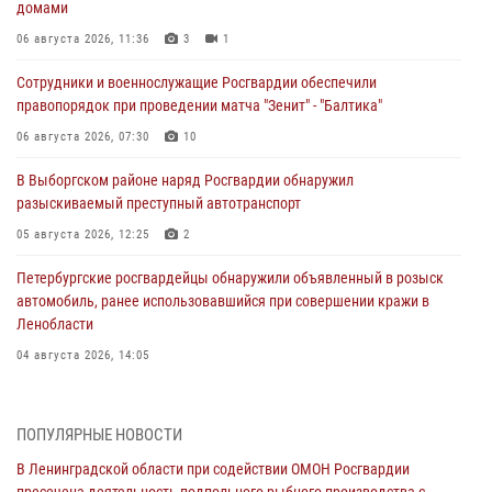
домами
06 августа 2026, 11:36
3
1
Сотрудники и военнослужащие Росгвардии обеспечили
правопорядок при проведении матча "Зенит" - "Балтика"
06 августа 2026, 07:30
10
В Выборгском районе наряд Росгвардии обнаружил
разыскиваемый преступный автотранспорт
05 августа 2026, 12:25
2
Петербургские росгвардейцы обнаружили объявленный в розыск
автомобиль, ранее использовавшийся при совершении кражи в
Ленобласти
04 августа 2026, 14:05
В Зеленогорске сотрудники Росгвардии, став очевидцами
серьезного ДТП, вызвали на место происшествия спасателей, а
ПОПУЛЯРНЫЕ НОВОСТИ
также оказали доврачебную помощь пострадавшим
В Ленинградской области при содействии ОМОН Росгвардии
03 августа 2026, 14:15
3
1