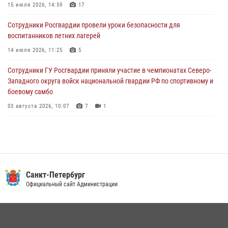
подозреваемые в мошеннических действиях
15 июля 2026, 14:59
17
03 августа 2026, 10:15
1
Сотрудники Росгвардии провели уроки безопасности для
воспитанников летних лагерей
Сотрудники ГУ Росгвардии приняли участие в чемпионатах Северо-
Западного округа войск национальной гвардии РФ по спортивному и
14 июля 2026, 11:25
5
боевому самбо
Сотрудники ГУ Росгвардии приняли участие в чемпионатах Северо-
03 августа 2026, 10:07
7
1
Западного округа войск национальной гвардии РФ по спортивному и
боевому самбо
03 августа 2026, 10:07
7
1
В Центральном районе наряд Росгвардии задержал рецидивиста,
ограбившего прохожего
17 июля 2026, 11:35
2
В Красногвардейском районе росгвардейцы задержали хулигана,
Санкт-Петербург
угрожавшего мужчине пневматическим пистолетом
Официальный сайт Администрации
16 июля 2026, 15:25
В Калининском районе сотрудники Росгвардии задержали
правонарушителя, избившего посетителя бара