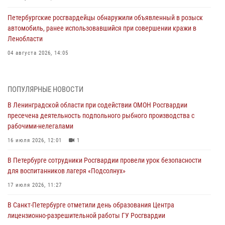
Петербургские росгвардейцы обнаружили объявленный в розыск
автомобиль, ранее использовавшийся при совершении кражи в
Ленобласти
04 августа 2026, 14:05
В Зеленогорске сотрудники Росгвардии, став очевидцами
серьезного ДТП, вызвали на место происшествия спасателей, а
ПОПУЛЯРНЫЕ НОВОСТИ
также оказали доврачебную помощь пострадавшим
В Ленинградской области при содействии ОМОН Росгвардии
03 августа 2026, 14:15
3
1
пресечена деятельность подпольного рыбного производства с
рабочими-нелегалами
Росгвардейцы приняли участие в Большом семейном фестивале
16 июля 2026, 12:01
1
03 августа 2026, 13:26
5
В Петербурге сотрудники Росгвардии провели урок безопасности
В Ленинградской области сотрудники Росгвардии обнаружили
для воспитанников лагеря «Подсолнух»
пропавшего мальчика с нарушением слуха и помогли ему вернуться
домой
17 июля 2026, 11:27
03 августа 2026, 11:51
В Санкт-Петербурге отметили день образования Центра
лицензионно-разрешительной работы ГУ Росгвардии
В Санкт-Петербурге при содействии СОБР Росгвардии задержаны