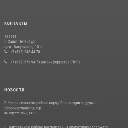
15 июля 2026, 10:50
Представитель Росгвардии принял участие в работе круглого стола
КОНТАКТЫ
на III Международном петербургском цифровом форуме
19 июля 2026, 09:24
2
191144
г. Санкт Петербург,
В Ленобласти сотрудники Росгвардии провели встречу с
пр-кт Бакунина д. 10 а
воспитанниками детского клуба «Умные каникулы»
+7 (812) 246-44-70
16 июля 2026, 10:58
2
+7 (812) 679-94-73 автоинформатор (ЛРР)
НОВОСТИ
В Красносельском районе наряд Росгвардии задержал
правонарушителя, угр...
06 августа 2026, 13:39
В Центральном районе росгвардейцы оперативно задержали