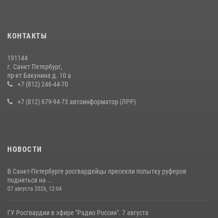
15 июля 2026, 10:50
Представитель Росгвардии принял участие в работе круглого стола
КОНТАКТЫ
на III Международном петербургском цифровом форуме
19 июля 2026, 09:24
2
191144
г. Санкт Петербург,
В Ленобласти сотрудники Росгвардии провели встречу с
пр-кт Бакунина д. 10 а
воспитанниками детского клуба «Умные каникулы»
+7 (812) 246-44-70
16 июля 2026, 10:58
2
+7 (812) 679-94-73 автоинформатор (ЛРР)
НОВОСТИ
В Санкт-Петербурге росгвардейцы пресекли попытку руферов
подняться на ...
07 августа 2026, 12:04
ГУ Росгвардии в эфире "Радио России". 7 августа