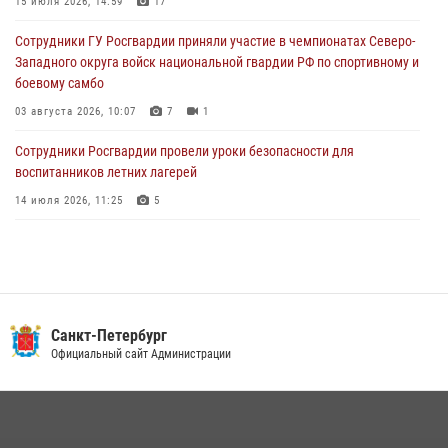
15 июля 2026, 14:59
17
05 августа 2026, 12:25
2
Сотрудники ГУ Росгвардии приняли участие в чемпионатах Северо-
Петербургские росгвардейцы обнаружили объявленный в розыск
Западного округа войск национальной гвардии РФ по спортивному и
автомобиль, ранее использовавшийся при совершении кражи в
боевому самбо
Ленобласти
03 августа 2026, 10:07
7
1
04 августа 2026, 14:05
Сотрудники Росгвардии провели уроки безопасности для
воспитанников летних лагерей
14 июля 2026, 11:25
5
В Центральном районе наряд Росгвардии задержал рецидивиста,
ограбившего прохожего
17 июля 2026, 11:35
2
В Красногвардейском районе росгвардейцы задержали хулигана,
Санкт-Петербург
угрожавшего мужчине пневматическим пистолетом
Официальный сайт Администрации
16 июля 2026, 15:25
В Калининском районе сотрудники Росгвардии задержали
правонарушителя, избившего посетителя бара