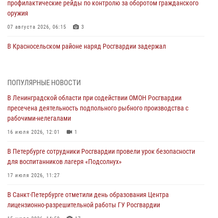
профилактические рейды по контролю за оборотом гражданского
оружия
07 августа 2026, 06:15
3
В Красносельском районе наряд Росгвардии задержал
правонарушителя, угрожавшего 17-летнему подростку
травматическим оружием
06 августа 2026, 13:39
1
ПОПУЛЯРНЫЕ НОВОСТИ
В Ленинградской области при содействии ОМОН Росгвардии
В Центральном районе росгвардейцы оперативно задержали
пресечена деятельность подпольного рыбного производства с
хулигана, стрелявшего из пускового устройства рядом с жилыми
рабочими-нелегалами
домами
16 июля 2026, 12:01
1
06 августа 2026, 11:36
3
1
В Петербурге сотрудники Росгвардии провели урок безопасности
Сотрудники и военнослужащие Росгвардии обеспечили
для воспитанников лагеря «Подсолнух»
правопорядок при проведении матча "Зенит" - "Балтика"
17 июля 2026, 11:27
06 августа 2026, 07:30
10
В Санкт-Петербурге отметили день образования Центра
В Выборгском районе наряд Росгвардии обнаружил
лицензионно-разрешительной работы ГУ Росгвардии
разыскиваемый преступный автотранспорт