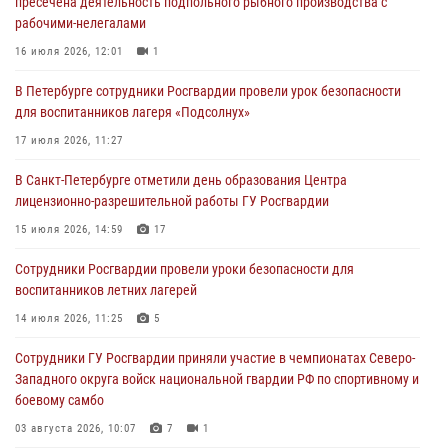
пресечена деятельность подпольного рыбного производства с
Западного округа войск национальной гвардии РФ по спортивному и
рабочими-нелегалами
боевому самбо
16 июля 2026, 12:01
1
03 августа 2026, 10:07
7
1
В Петербурге сотрудники Росгвардии провели урок безопасности
В Ленобласти сотрудники ОМОН Росгвардии оказали содействие
для воспитанников лагеря «Подсолнух»
полиции в проведении профилактического мероприятия
17 июля 2026, 11:27
03 августа 2026, 09:16
5
В Санкт-Петербурге отметили день образования Центра
В Петербурге сотрудники Росгвардии обеспечили правопорядок в
лицензионно-разрешительной работы ГУ Росгвардии
День Воздушно-десантных войск
15 июля 2026, 14:59
17
02 августа 2026, 19:30
10
Сотрудники Росгвардии провели уроки безопасности для
Сотрудники Росгвардии на Пушкинской улице задержали двух
воспитанников летних лагерей
граждан, подозреваемых в попытке поджога одного из баров в
центре города
14 июля 2026, 11:25
5
02 августа 2026, 11:39
3
Сотрудники ГУ Росгвардии приняли участие в чемпионатах Северо-
Западного округа войск национальной гвардии РФ по спортивному и
боевому самбо
03 августа 2026, 10:07
7
1