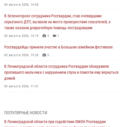
04 августа 2026, 14:05
В Зеленогорске сотрудники Росгвардии, став очевидцами
серьезного ДТП, вызвали на место происшествия спасателей, а
также оказали доврачебную помощь пострадавшим
03 августа 2026, 14:15
3
1
Росгвардейцы приняли участие в Большом семейном фестивале
03 августа 2026, 13:26
5
В Ленинградской области сотрудники Росгвардии обнаружили
пропавшего мальчика с нарушением слуха и помогли ему вернуться
домой
03 августа 2026, 11:51
В Санкт-Петербурге при содействии СОБР Росгвардии задержаны
подозреваемые в мошеннических действиях
03 августа 2026, 10:15
1
ПОПУЛЯРНЫЕ НОВОСТИ
В Ленинградской области при содействии ОМОН Росгвардии
Сотрудники ГУ Росгвардии приняли участие в чемпионатах Северо-