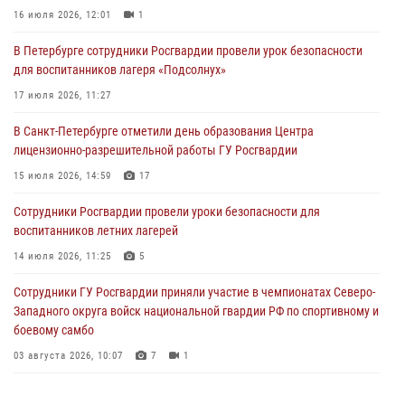
16 июля 2026, 12:01
1
06 августа 2026, 11:36
3
1
В Петербурге сотрудники Росгвардии провели урок безопасности
Сотрудники и военнослужащие Росгвардии обеспечили
для воспитанников лагеря «Подсолнух»
правопорядок при проведении матча "Зенит" - "Балтика"
17 июля 2026, 11:27
06 августа 2026, 07:30
10
В Санкт-Петербурге отметили день образования Центра
В Выборгском районе наряд Росгвардии обнаружил
лицензионно-разрешительной работы ГУ Росгвардии
разыскиваемый преступный автотранспорт
15 июля 2026, 14:59
17
05 августа 2026, 12:25
2
Сотрудники Росгвардии провели уроки безопасности для
Петербургские росгвардейцы обнаружили объявленный в розыск
воспитанников летних лагерей
автомобиль, ранее использовавшийся при совершении кражи в
Ленобласти
14 июля 2026, 11:25
5
04 августа 2026, 14:05
Сотрудники ГУ Росгвардии приняли участие в чемпионатах Северо-
Западного округа войск национальной гвардии РФ по спортивному и
боевому самбо
03 августа 2026, 10:07
7
1
В Центральном районе наряд Росгвардии задержал рецидивиста,