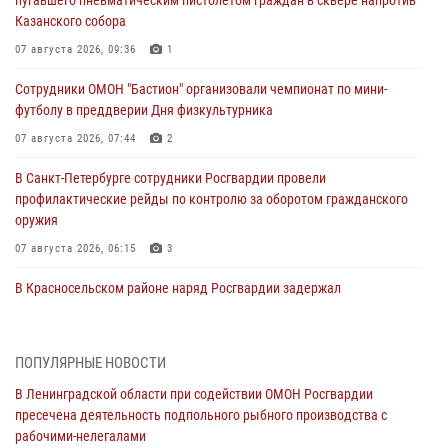
Казанского собора
07 августа 2026, 09:36
1
Сотрудники ОМОН "Бастион" организовали чемпионат по мини-
футболу в преддверии Дня физкультурника
07 августа 2026, 07:44
2
В Санкт-Петербурге сотрудники Росгвардии провели
профилактические рейды по контролю за оборотом гражданского
оружия
07 августа 2026, 06:15
3
В Красносельском районе наряд Росгвардии задержал
правонарушителя, угрожавшего 17-летнему подростку
травматическим оружием
06 августа 2026, 13:39
1
ПОПУЛЯРНЫЕ НОВОСТИ
В Ленинградской области при содействии ОМОН Росгвардии
В Центральном районе росгвардейцы оперативно задержали
пресечена деятельность подпольного рыбного производства с
хулигана, стрелявшего из пускового устройства рядом с жилыми
рабочими-нелегалами
домами