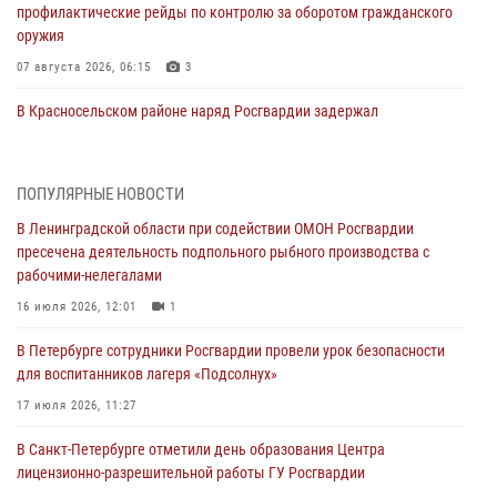
профилактические рейды по контролю за оборотом гражданского
оружия
07 августа 2026, 06:15
3
В Красносельском районе наряд Росгвардии задержал
правонарушителя, угрожавшего 17-летнему подростку
травматическим оружием
06 августа 2026, 13:39
1
ПОПУЛЯРНЫЕ НОВОСТИ
В Ленинградской области при содействии ОМОН Росгвардии
В Центральном районе росгвардейцы оперативно задержали
пресечена деятельность подпольного рыбного производства с
хулигана, стрелявшего из пускового устройства рядом с жилыми
рабочими-нелегалами
домами
16 июля 2026, 12:01
1
06 августа 2026, 11:36
3
1
В Петербурге сотрудники Росгвардии провели урок безопасности
Сотрудники и военнослужащие Росгвардии обеспечили
для воспитанников лагеря «Подсолнух»
правопорядок при проведении матча "Зенит" - "Балтика"
17 июля 2026, 11:27
06 августа 2026, 07:30
10
В Санкт-Петербурге отметили день образования Центра
В Выборгском районе наряд Росгвардии обнаружил
лицензионно-разрешительной работы ГУ Росгвардии
разыскиваемый преступный автотранспорт