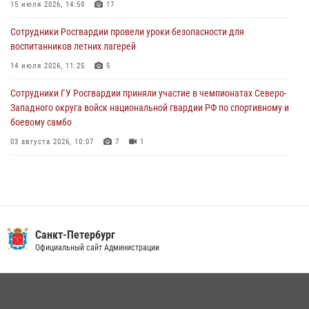
15 июля 2026, 14:59
17
05 августа 2026, 12:25
2
Сотрудники Росгвардии провели уроки безопасности для
Петербургские росгвардейцы обнаружили объявленный в розыск
воспитанников летних лагерей
автомобиль, ранее использовавшийся при совершении кражи в
Ленобласти
14 июля 2026, 11:25
5
04 августа 2026, 14:05
Сотрудники ГУ Росгвардии приняли участие в чемпионатах Северо-
Западного округа войск национальной гвардии РФ по спортивному и
боевому самбо
03 августа 2026, 10:07
7
1
В Центральном районе наряд Росгвардии задержал рецидивиста,
ограбившего прохожего
17 июля 2026, 11:35
2
В Красногвардейском районе росгвардейцы задержали хулигана,
Санкт-Петербург
угрожавшего мужчине пневматическим пистолетом
Официальный сайт Администрации
16 июля 2026, 15:25
В Калининском районе сотрудники Росгвардии задержали
правонарушителя, избившего посетителя бара