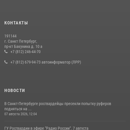
15 июля 2026, 10:50
Представитель Росгвардии принял участие в работе круглого стола
КОНТАКТЫ
на III Международном петербургском цифровом форуме
19 июля 2026, 09:24
2
191144
г. Санкт Петербург,
В Ленобласти сотрудники Росгвардии провели встречу с
пр-кт Бакунина д. 10 а
воспитанниками детского клуба «Умные каникулы»
+7 (812) 246-44-70
16 июля 2026, 10:58
2
+7 (812) 679-94-73 автоинформатор (ЛРР)
НОВОСТИ
В Санкт-Петербурге росгвардейцы пресекли попытку руферов
подняться на ...
07 августа 2026, 12:04
ГУ Росгвардии в эфире "Радио России". 7 августа