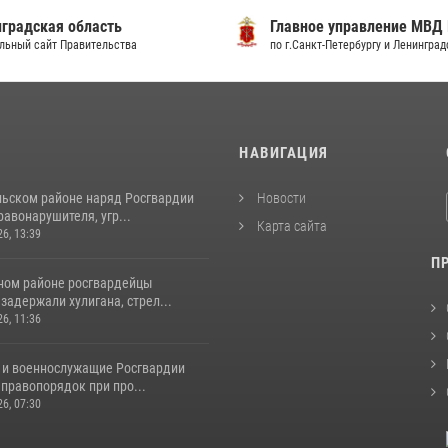
градская область
Главное управление МВД
льный сайт Правительства
по г.Санкт-Петербургу и Ленингра
И
НАВИГАЦИЯ
льском районе наряд Росгвардии
Новости
авонарушителя, угр...
Карта сайта
26, 13:39
П
ном районе росгвардейцы
задержали хулигана, стрел...
26, 11:36
 и военнослужащие Росгвардии
правопорядок при про...
26, 07:30