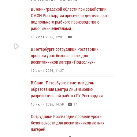
Ленобласти
В Ленинградской области при содействии
04 августа 2026, 14:05
ОМОН Росгвардии пресечена деятельность
В Зеленогорске сотрудники Росгвардии, став
подпольного рыбного производства с
очевидцами серьезного ДТП, вызвали на
рабочими-нелегалами
место происшествия спасателей, а также
16 июля 2026, 12:01
1
оказали доврачебную помощь
пострадавшим
В Петербурге сотрудники Росгвардии
провели урок безопасности для
03 августа 2026, 14:15
3
1
воспитанников лагеря «Подсолнух»
Росгвардейцы приняли участие в Большом
17 июля 2026, 11:27
семейном фестивале
В Санкт-Петербурге отметили день
03 августа 2026, 13:26
5
образования Центра лицензионно-
В Ленинградской области сотрудники
разрешительной работы ГУ Росгвардии
Росгвардии обнаружили пропавшего
15 июля 2026, 14:59
17
мальчика с нарушением слуха и помогли ему
вернуться домой
Сотрудники Росгвардии провели уроки
безопасности для воспитанников летних
03 августа 2026, 11:51
лагерей
В Санкт-Петербурге при содействии СОБР