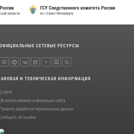
15 июля 2026, 10:50
 России
ГСУ Следственного комитета России
дской области
по г.Санкт-Петербургу
Представитель Росгвардии принял участие в
работе круглого стола на III Международном
петербургском цифровом форуме
19 июля 2026, 09:24
2
ОФИЦИАЛЬНЫЕ СЕТЕВЫЕ РЕСУРСЫ
В Ленобласти сотрудники Росгвардии
провели встречу с воспитанниками детского
клуба «Умные каникулы»
16 июля 2026, 10:58
2
РАВОВАЯ И ТЕХНИЧЕСКАЯ ИНФОРМАЦИЯ
О сайте
Об использовании информации сайта
Правила обработки персональных данных
Сообщить об ошибке