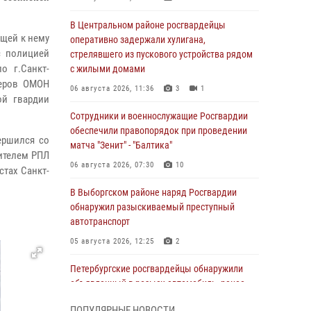
В Центральном районе росгвардейцы
щей к нему
оперативно задержали хулигана,
с полицией
стрелявшего из пускового устройства рядом
о г.Санкт-
с жилыми домами
теров ОМОН
06 августа 2026, 11:36
3
1
ой гвардии
Сотрудники и военнослужащие Росгвардии
обеспечили правопорядок при проведении
ершился со
матча "Зенит" - "Балтика"
ителем РПЛ
06 августа 2026, 07:30
10
тах Санкт-
В Выборгском районе наряд Росгвардии
обнаружил разыскиваемый преступный
автотранспорт
05 августа 2026, 12:25
2
Петербургские росгвардейцы обнаружили
объявленный в розыск автомобиль, ранее
использовавшийся при совершении кражи в
ПОПУЛЯРНЫЕ НОВОСТИ