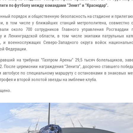
лиги по футболу между командами "Зенит" и "Краснодар".
нный порядок и общественную безопасность на стадионе и прилегаю
ии, в том числе у ближайших станций метрополитена, совместно 
вали около 700 сотрудников Главного управления Росгвардии п
гу и Ленинградской области, в том числе экипажи патрульных ка
", и военнослужащих Северо-Западного округа войск национальн
ой Федерации.
бравший на трибунах "Газпром Арены" 29,5 тысяч болельщиков, зав
2.
После церемонии награждения "Зенита", досрочно ставшего побед
 автобусе по специальному маршруту с остановками в знаковых мес
трофея и второй золотой звезды на эмблеме клуба.
ущено.