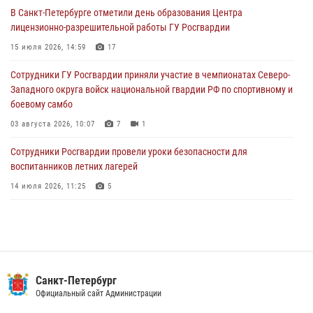
В Санкт-Петербурге отметили день образования Центра
В Выборгском районе наряд Росгвардии обнаружил
лицензионно-разрешительной работы ГУ Росгвардии
разыскиваемый преступный автотранспорт
15 июля 2026, 14:59
17
05 августа 2026, 12:25
2
Сотрудники ГУ Росгвардии приняли участие в чемпионатах Северо-
Петербургские росгвардейцы обнаружили объявленный в розыск
Западного округа войск национальной гвардии РФ по спортивному и
автомобиль, ранее использовавшийся при совершении кражи в
боевому самбо
Ленобласти
03 августа 2026, 10:07
7
1
04 августа 2026, 14:05
Сотрудники Росгвардии провели уроки безопасности для
воспитанников летних лагерей
14 июля 2026, 11:25
5
В Центральном районе наряд Росгвардии задержал рецидивиста,
ограбившего прохожего
17 июля 2026, 11:35
2
В Красногвардейском районе росгвардейцы задержали хулигана,
Санкт-Петербург
угрожавшего мужчине пневматическим пистолетом
Официальный сайт Администрации
16 июля 2026, 15:25