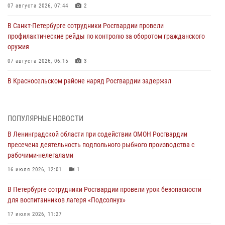
07 августа 2026, 07:44
2
В Санкт-Петербурге сотрудники Росгвардии провели
профилактические рейды по контролю за оборотом гражданского
оружия
07 августа 2026, 06:15
3
В Красносельском районе наряд Росгвардии задержал
правонарушителя, угрожавшего 17-летнему подростку
травматическим оружием
06 августа 2026, 13:39
1
ПОПУЛЯРНЫЕ НОВОСТИ
В Ленинградской области при содействии ОМОН Росгвардии
В Центральном районе росгвардейцы оперативно задержали
пресечена деятельность подпольного рыбного производства с
хулигана, стрелявшего из пускового устройства рядом с жилыми
рабочими-нелегалами
домами
16 июля 2026, 12:01
1
06 августа 2026, 11:36
3
1
В Петербурге сотрудники Росгвардии провели урок безопасности
Сотрудники и военнослужащие Росгвардии обеспечили
для воспитанников лагеря «Подсолнух»
правопорядок при проведении матча "Зенит" - "Балтика"
17 июля 2026, 11:27
06 августа 2026, 07:30
10