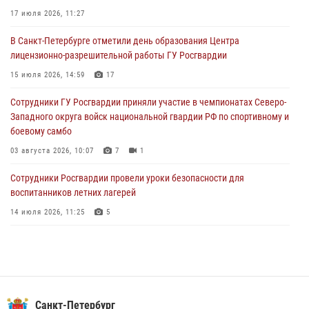
17 июля 2026, 11:27
06 августа 2026, 07:30
10
В Санкт-Петербурге отметили день образования Центра
В Выборгском районе наряд Росгвардии обнаружил
лицензионно-разрешительной работы ГУ Росгвардии
разыскиваемый преступный автотранспорт
15 июля 2026, 14:59
17
05 августа 2026, 12:25
2
Сотрудники ГУ Росгвардии приняли участие в чемпионатах Северо-
Петербургские росгвардейцы обнаружили объявленный в розыск
Западного округа войск национальной гвардии РФ по спортивному и
автомобиль, ранее использовавшийся при совершении кражи в
боевому самбо
Ленобласти
03 августа 2026, 10:07
7
1
04 августа 2026, 14:05
Сотрудники Росгвардии провели уроки безопасности для
воспитанников летних лагерей
14 июля 2026, 11:25
5
В Центральном районе наряд Росгвардии задержал рецидивиста,
ограбившего прохожего
17 июля 2026, 11:35
2
В Красногвардейском районе росгвардейцы задержали хулигана,
Санкт-Петербург