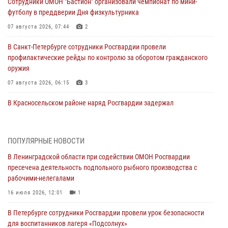
Сотрудники ОМОН "Бастион" организовали чемпионат по мини-
футболу в преддверии Дня физкультурника
07 августа 2026, 07:44
2
В Санкт-Петербурге сотрудники Росгвардии провели
профилактические рейды по контролю за оборотом гражданского
оружия
07 августа 2026, 06:15
3
В Красносельском районе наряд Росгвардии задержал
правонарушителя, угрожавшего 17-летнему подростку
травматическим оружием
06 августа 2026, 13:39
1
ПОПУЛЯРНЫЕ НОВОСТИ
В Ленинградской области при содействии ОМОН Росгвардии
В Центральном районе росгвардейцы оперативно задержали
пресечена деятельность подпольного рыбного производства с
хулигана, стрелявшего из пускового устройства рядом с жилыми
рабочими-нелегалами
домами
16 июля 2026, 12:01
1
06 августа 2026, 11:36
3
1
В Петербурге сотрудники Росгвардии провели урок безопасности
Сотрудники и военнослужащие Росгвардии обеспечили
для воспитанников лагеря «Подсолнух»
правопорядок при проведении матча "Зенит" - "Балтика"