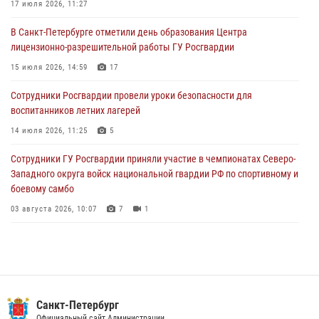
17 июля 2026, 11:27
03 августа 2026, 09:16
5
В Санкт-Петербурге отметили день образования Центра
В Петербурге сотрудники Росгвардии обеспечили правопорядок в
лицензионно-разрешительной работы ГУ Росгвардии
День Воздушно-десантных войск
15 июля 2026, 14:59
17
02 августа 2026, 19:30
10
Сотрудники Росгвардии провели уроки безопасности для
Сотрудники Росгвардии на Пушкинской улице задержали двух
воспитанников летних лагерей
граждан, подозреваемых в попытке поджога одного из баров в
центре города
14 июля 2026, 11:25
5
02 августа 2026, 11:39
3
Сотрудники ГУ Росгвардии приняли участие в чемпионатах Северо-
Западного округа войск национальной гвардии РФ по спортивному и
боевому самбо
03 августа 2026, 10:07
7
1
В Центральном районе наряд Росгвардии задержал рецидивиста,
ограбившего прохожего
17 июля 2026, 11:35
2
В Красногвардейском районе росгвардейцы задержали хулигана,
Санкт-Петербург
угрожавшего мужчине пневматическим пистолетом
Официальный сайт Администрации