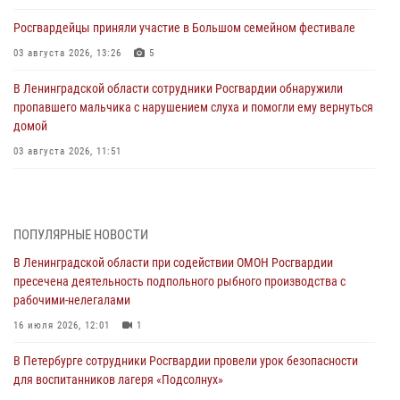
Росгвардейцы приняли участие в Большом семейном фестивале
03 августа 2026, 13:26
5
В Ленинградской области сотрудники Росгвардии обнаружили
пропавшего мальчика с нарушением слуха и помогли ему вернуться
домой
03 августа 2026, 11:51
В Санкт-Петербурге при содействии СОБР Росгвардии задержаны
подозреваемые в мошеннических действиях
03 августа 2026, 10:15
1
ПОПУЛЯРНЫЕ НОВОСТИ
В Ленинградской области при содействии ОМОН Росгвардии
Сотрудники ГУ Росгвардии приняли участие в чемпионатах Северо-
пресечена деятельность подпольного рыбного производства с
Западного округа войск национальной гвардии РФ по спортивному и
рабочими-нелегалами
боевому самбо
16 июля 2026, 12:01
1
03 августа 2026, 10:07
7
1
В Петербурге сотрудники Росгвардии провели урок безопасности
В Ленобласти сотрудники ОМОН Росгвардии оказали содействие
для воспитанников лагеря «Подсолнух»
полиции в проведении профилактического мероприятия