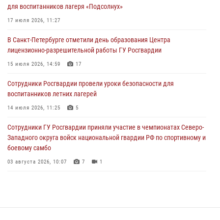
для воспитанников лагеря «Подсолнух»
Росгвардейцы приняли участие в Большом семейном фестивале
17 июля 2026, 11:27
03 августа 2026, 13:26
5
В Санкт-Петербурге отметили день образования Центра
лицензионно-разрешительной работы ГУ Росгвардии
В Ленинградской области сотрудники Росгвардии обнаружили
пропавшего мальчика с нарушением слуха и помогли ему вернуться
15 июля 2026, 14:59
17
домой
Сотрудники Росгвардии провели уроки безопасности для
03 августа 2026, 11:51
воспитанников летних лагерей
В Санкт-Петербурге при содействии СОБР Росгвардии задержаны
14 июля 2026, 11:25
5
подозреваемые в мошеннических действиях
Сотрудники ГУ Росгвардии приняли участие в чемпионатах Северо-
03 августа 2026, 10:15
1
Западного округа войск национальной гвардии РФ по спортивному и
боевому самбо
03 августа 2026, 10:07
7
1
В Центральном районе наряд Росгвардии задержал рецидивиста,
ограбившего прохожего
17 июля 2026, 11:35
2