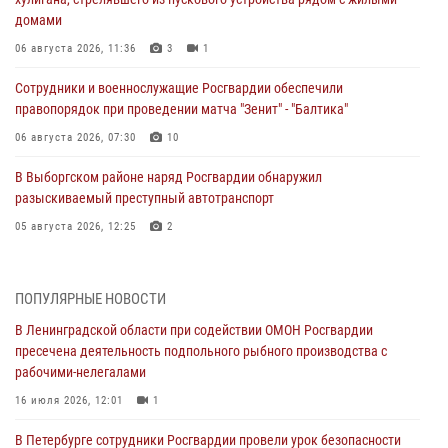
домами
06 августа 2026, 11:36
3
1
Сотрудники и военнослужащие Росгвардии обеспечили
правопорядок при проведении матча "Зенит" - "Балтика"
06 августа 2026, 07:30
10
В Выборгском районе наряд Росгвардии обнаружил
разыскиваемый преступный автотранспорт
05 августа 2026, 12:25
2
Петербургские росгвардейцы обнаружили объявленный в розыск
автомобиль, ранее использовавшийся при совершении кражи в
ПОПУЛЯРНЫЕ НОВОСТИ
Ленобласти
В Ленинградской области при содействии ОМОН Росгвардии
04 августа 2026, 14:05
пресечена деятельность подпольного рыбного производства с
рабочими-нелегалами
В Зеленогорске сотрудники Росгвардии, став очевидцами
серьезного ДТП, вызвали на место происшествия спасателей, а
16 июля 2026, 12:01
1
также оказали доврачебную помощь пострадавшим
В Петербурге сотрудники Росгвардии провели урок безопасности
03 августа 2026, 14:15
3
1