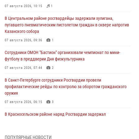
07 августа 2026, 10:15
1
В Центральном районе росгвардейцы задержали хулигана,
пугавшего пневматическим пистолетом граждан в сквере напротив
Казанского собора
07 августа 2026, 09:36
1
Сотрудники ОМОН "Бастион" организовали чемпионат по мини-
футболу в преддверии Дня физкультурника
07 августа 2026, 07:44
2
В Санкт-Петербурге сотрудники Росгвардии провели
профилактические рейды по контролю за оборотом гражданского
оружия
07 августа 2026, 06:15
3
В Красносельском районе наряд Росгвардии задержал
правонарушителя, угрожавшего 17-летнему подростку
травматическим оружием
06 августа 2026, 13:39
1
ПОПУЛЯРНЫЕ НОВОСТИ