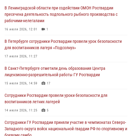
В Ленинградской области при содействии ОМОН Росгвардии
В Центральном районе росгвардейцы оперативно задержали
пресечена деятельность подпольного рыбного производства с
хулигана, стрелявшего из пускового устройства рядом с жилыми
рабочими-нелегалами
домами
16 июля 2026, 12:01
1
06 августа 2026, 11:36
3
1
В Петербурге сотрудники Росгвардии провели урок безопасности
Сотрудники и военнослужащие Росгвардии обеспечили
для воспитанников лагеря «Подсолнух»
правопорядок при проведении матча "Зенит" - "Балтика"
17 июля 2026, 11:27
06 августа 2026, 07:30
10
В Санкт-Петербурге отметили день образования Центра
В Выборгском районе наряд Росгвардии обнаружил
лицензионно-разрешительной работы ГУ Росгвардии
разыскиваемый преступный автотранспорт
15 июля 2026, 14:59
17
05 августа 2026, 12:25
2
Сотрудники Росгвардии провели уроки безопасности для
Петербургские росгвардейцы обнаружили объявленный в розыск
воспитанников летних лагерей
автомобиль, ранее использовавшийся при совершении кражи в
Ленобласти
14 июля 2026, 11:25
5
04 августа 2026, 14:05
Сотрудники ГУ Росгвардии приняли участие в чемпионатах Северо-
Западного округа войск национальной гвардии РФ по спортивному и
боевому самбо