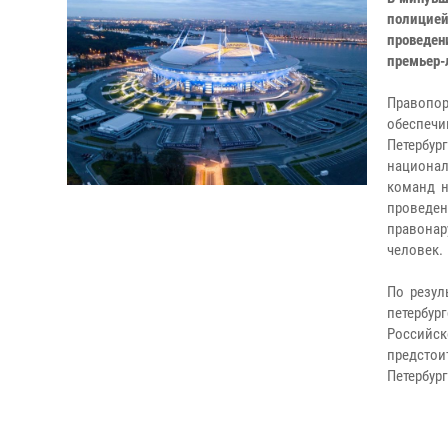
полицией
проведен
премьер-
Правопо
обеспечи
Петербур
национал
команд н
проведе
правонар
человек.
По резул
петербур
Российск
предстоит
Петербург