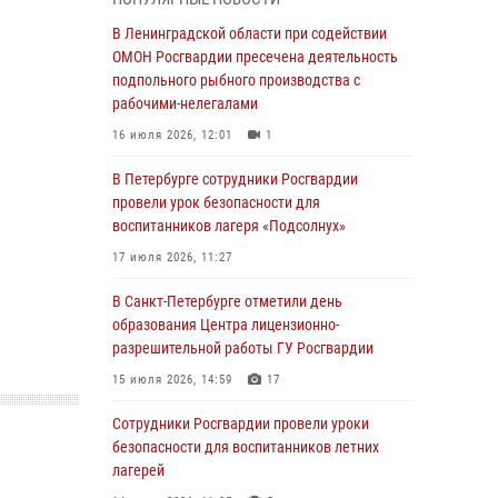
мальчика с нарушением слуха и помогли ему
вернуться домой
В Ленинградской области при содействии
ОМОН Росгвардии пресечена деятельность
03 августа 2026, 11:51
подпольного рыбного производства с
В Санкт-Петербурге при содействии СОБР
рабочими-нелегалами
Росгвардии задержаны подозреваемые в
16 июля 2026, 12:01
1
мошеннических действиях
В Петербурге сотрудники Росгвардии
03 августа 2026, 10:15
1
провели урок безопасности для
Сотрудники ГУ Росгвардии приняли участие в
воспитанников лагеря «Подсолнух»
чемпионатах Северо-Западного округа войск
17 июля 2026, 11:27
национальной гвардии РФ по спортивному и
боевому самбо
В Санкт-Петербурге отметили день
образования Центра лицензионно-
03 августа 2026, 10:07
7
1
разрешительной работы ГУ Росгвардии
В Ленобласти сотрудники ОМОН Росгвардии
15 июля 2026, 14:59
17
оказали содействие полиции в проведении
профилактического мероприятия
Сотрудники Росгвардии провели уроки
безопасности для воспитанников летних
03 августа 2026, 09:16
5
лагерей
В Петербурге сотрудники Росгвардии