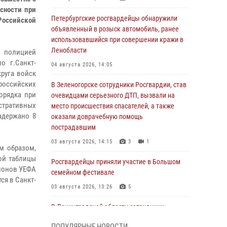
сности при
Петербургские росгвардейцы обнаружили
 Российской
объявленный в розыск автомобиль, ранее
использовавшийся при совершении кражи в
Ленобласти
 полицией
о г.Санкт-
04 августа 2026, 14:05
руга войск
российских
В Зеленогорске сотрудники Росгвардии, став
орядка при
очевидцами серьезного ДТП, вызвали на
тративных
место происшествия спасателей, а также
адержано 8
оказали доврачебную помощь
пострадавшим
03 августа 2026, 14:15
3
1
им образом,
ной таблицы
Росгвардейцы приняли участие в Большом
пионов УЕФА
семейном фестивале
ся в Санкт-
03 августа 2026, 13:26
5
В Ленинградской области сотрудники
Росгвардии обнаружили пропавшего
ПОПУЛЯРНЫЕ НОВОСТИ