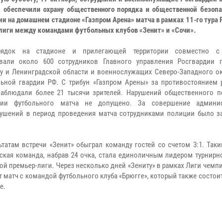
 обеспечили охрану общественного порядка и общественной безопа
ии на домашнем стадионе «Газпром Арена» матча в рамках 11-го тура
лиги между командами футбольных клубов «Зенит» и «Сочи».
рядок на стадионе и прилегающей территории совместно с
вали около 600 сотрудников Главного управления Росгвардии п
гу и Ленинградской области и военнослужащих Северо-Западного ок
ьной гвардии РФ. С трибун «Газпром Арены» за противостоянием 
аблюдали более 21 тысячи зрителей. Нарушений общественного п
нии футбольного матча не допущено. За совершение админис
ушений в период проведения матча сотрудниками полиции было з
ьтатам встречи «Зенит» обыграл команду гостей со счетом 3:1. Так
гская команда, набрав 24 очка, стала единоличным лидером турнир
ой премьер-лиги. Через несколько дней «Зениту» в рамках Лиги чем
 матч с командой футбольного клуба «Брюгге», который также состоит
е.