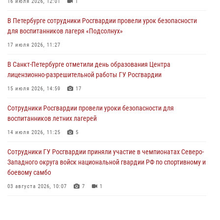
16 июля 2026, 12:01
1
06 августа 2026, 11:36
3
1
В Петербурге сотрудники Росгвардии провели урок безопасности
Сотрудники и военнослужащие Росгвардии обеспечили
для воспитанников лагеря «Подсолнух»
правопорядок при проведении матча "Зенит" - "Балтика"
17 июля 2026, 11:27
06 августа 2026, 07:30
10
В Санкт-Петербурге отметили день образования Центра
В Выборгском районе наряд Росгвардии обнаружил
лицензионно-разрешительной работы ГУ Росгвардии
разыскиваемый преступный автотранспорт
15 июля 2026, 14:59
17
05 августа 2026, 12:25
2
Сотрудники Росгвардии провели уроки безопасности для
Петербургские росгвардейцы обнаружили объявленный в розыск
воспитанников летних лагерей
автомобиль, ранее использовавшийся при совершении кражи в
Ленобласти
14 июля 2026, 11:25
5
04 августа 2026, 14:05
Сотрудники ГУ Росгвардии приняли участие в чемпионатах Северо-
Западного округа войск национальной гвардии РФ по спортивному и
боевому самбо
03 августа 2026, 10:07
7
1
В Центральном районе наряд Росгвардии задержал рецидивиста,
ограбившего прохожего