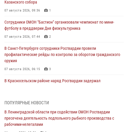
Казанского собора
07 августа 2026, 09:36
1
Сотрудники ОМОН "Бастион" организовали чемпионат по мини-
футболу в преддверии Дня физкультурника
07 августа 2026, 07:44
2
В Санкт-Петербурге сотрудники Росгвардии провели
профилактические рейды по контролю за оборотом гражданского
оружия
07 августа 2026, 06:15
3
В Красносельском районе наряд Росгвардии задержал
правонарушителя, угрожавшего 17-летнему подростку
травматическим оружием
06 августа 2026, 13:39
1
ПОПУЛЯРНЫЕ НОВОСТИ
В Ленинградской области при содействии ОМОН Росгвардии
В Центральном районе росгвардейцы оперативно задержали
пресечена деятельность подпольного рыбного производства с
хулигана, стрелявшего из пускового устройства рядом с жилыми
рабочими-нелегалами
домами