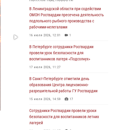
Ленобласти
В Ленинградской области при содействии
04 августа 2026, 14:05
ОМОН Росгвардии пресечена деятельность
В Зеленогорске сотрудники Росгвардии, став
подпольного рыбного производства с
очевидцами серьезного ДТП, вызвали на
рабочими-нелегалами
место происшествия спасателей, а также
16 июля 2026, 12:01
1
оказали доврачебную помощь
пострадавшим
В Петербурге сотрудники Росгвардии
провели урок безопасности для
03 августа 2026, 14:15
3
1
воспитанников лагеря «Подсолнух»
Росгвардейцы приняли участие в Большом
17 июля 2026, 11:27
семейном фестивале
В Санкт-Петербурге отметили день
03 августа 2026, 13:26
5
образования Центра лицензионно-
В Ленинградской области сотрудники
разрешительной работы ГУ Росгвардии
Росгвардии обнаружили пропавшего
15 июля 2026, 14:59
17
мальчика с нарушением слуха и помогли ему
вернуться домой
Сотрудники Росгвардии провели уроки
безопасности для воспитанников летних
03 августа 2026, 11:51
лагерей
В Санкт-Петербурге при содействии СОБР