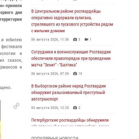
он» приняли
В Центральном районе росгвардейцы
ервого дня
оперативно задержали хулигана,
территории
стрелявшего из пускового устройства рядом
с жилыми домами
и и юбилею
06 августа 2026, 11:36
3
1
 фестиваля
Сотрудники и военнослужащие Росгвардии
нологии и
обеспечили правопорядок при проведении
их сказок,
матча "Зенит" - "Балтика"
ормансов и
06 августа 2026, 07:30
10
В Выборгском районе наряд Росгвардии
ущено.
обнаружил разыскиваемый преступный
автотранспорт
05 августа 2026, 12:25
2
Петербургские росгвардейцы обнаружили
объявленный в розыск автомобиль, ранее
использовавшийся при совершении кражи в
ПОПУЛЯРНЫЕ НОВОСТИ