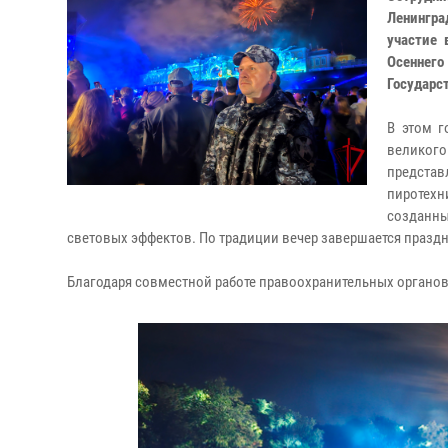
Ленингра
участие 
Осеннег
Государс
В этом г
великог
предста
пиротех
созданны
световых эффектов. По традиции вечер завершается праз
Благодаря совместной работе правоохранительных органов