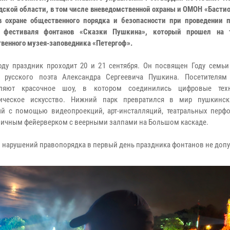
дской области, в том числе вневедомственной охраны и ОМОН «Басти
в охране общественного порядка и безопасности при проведении п
о фестиваля фонтанов «Сказки Пушкина», который прошел на 
твенного музея-заповедника «Петергоф».
оду праздник проходит 20 и 21 сентября. Он посвящен Году семь
о русского поэта Александра Сергеевича Пушкина. Посетителям
вляют красочное шоу, в котором соединились цифровые тех
ническое искусство. Нижний парк превратился в мир пушкинск
й с помощью видеопроекций, арт-инсталляций, театральных перф
дничным фейерверком с веерными залпами на Большом каскаде.
 нарушений правопорядка в первый день праздника фонтанов не доп