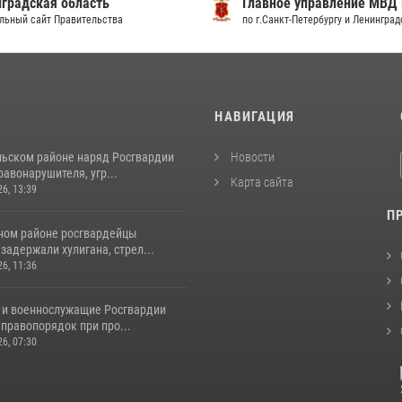
градская область
Главное управление МВД
льный сайт Правительства
по г.Санкт-Петербургу и Ленингра
И
НАВИГАЦИЯ
льском районе наряд Росгвардии
Новости
авонарушителя, угр...
Карта сайта
26, 13:39
П
ном районе росгвардейцы
задержали хулигана, стрел...
26, 11:36
 и военнослужащие Росгвардии
правопорядок при про...
26, 07:30