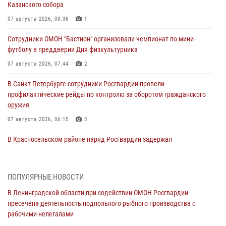
Казанского собора
07 августа 2026, 09:36
1
Сотрудники ОМОН "Бастион" организовали чемпионат по мини-
футболу в преддверии Дня физкультурника
07 августа 2026, 07:44
2
В Санкт-Петербурге сотрудники Росгвардии провели
профилактические рейды по контролю за оборотом гражданского
оружия
07 августа 2026, 06:15
3
В Красносельском районе наряд Росгвардии задержал
правонарушителя, угрожавшего 17-летнему подростку
травматическим оружием
06 августа 2026, 13:39
1
ПОПУЛЯРНЫЕ НОВОСТИ
В Ленинградской области при содействии ОМОН Росгвардии
В Центральном районе росгвардейцы оперативно задержали
пресечена деятельность подпольного рыбного производства с
хулигана, стрелявшего из пускового устройства рядом с жилыми
рабочими-нелегалами
домами