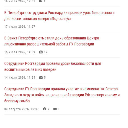
16 июля 2026, 12:01
1
06 августа 2026, 11:36
3
1
В Петербурге сотрудники Росгвардии провели урок безопасности
Сотрудники и военнослужащие Росгвардии обеспечили
для воспитанников лагеря «Подсолнух»
правопорядок при проведении матча "Зенит" - "Балтика"
17 июля 2026, 11:27
06 августа 2026, 07:30
10
В Санкт-Петербурге отметили день образования Центра
В Выборгском районе наряд Росгвардии обнаружил
лицензионно-разрешительной работы ГУ Росгвардии
разыскиваемый преступный автотранспорт
15 июля 2026, 14:59
17
05 августа 2026, 12:25
2
Сотрудники Росгвардии провели уроки безопасности для
Петербургские росгвардейцы обнаружили объявленный в розыск
воспитанников летних лагерей
автомобиль, ранее использовавшийся при совершении кражи в
Ленобласти
14 июля 2026, 11:25
5
04 августа 2026, 14:05
Сотрудники ГУ Росгвардии приняли участие в чемпионатах Северо-
Западного округа войск национальной гвардии РФ по спортивному и
боевому самбо
03 августа 2026, 10:07
7
1
В Центральном районе наряд Росгвардии задержал рецидивиста,
ограбившего прохожего