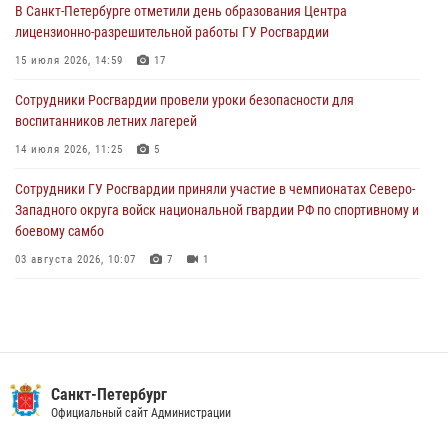
В Санкт-Петербурге отметили день образования Центра
В Выборгском районе наряд Росгвардии обнаружил
лицензионно-разрешительной работы ГУ Росгвардии
разыскиваемый преступный автотранспорт
15 июля 2026, 14:59
17
05 августа 2026, 12:25
2
Сотрудники Росгвардии провели уроки безопасности для
Петербургские росгвардейцы обнаружили объявленный в розыск
воспитанников летних лагерей
автомобиль, ранее использовавшийся при совершении кражи в
Ленобласти
14 июля 2026, 11:25
5
04 августа 2026, 14:05
Сотрудники ГУ Росгвардии приняли участие в чемпионатах Северо-
Западного округа войск национальной гвардии РФ по спортивному и
боевому самбо
03 августа 2026, 10:07
7
1
В Центральном районе наряд Росгвардии задержал рецидивиста,
ограбившего прохожего
17 июля 2026, 11:35
2
В Красногвардейском районе росгвардейцы задержали хулигана,
Санкт-Петербург
угрожавшего мужчине пневматическим пистолетом
Официальный сайт Администрации
16 июля 2026, 15:25