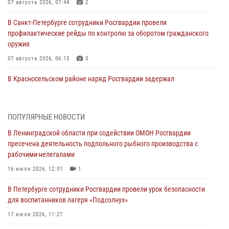
07 августа 2026, 07:44
2
В Санкт-Петербурге сотрудники Росгвардии провели
профилактические рейды по контролю за оборотом гражданского
оружия
07 августа 2026, 06:15
3
В Красносельском районе наряд Росгвардии задержал
правонарушителя, угрожавшего 17-летнему подростку
травматическим оружием
06 августа 2026, 13:39
1
ПОПУЛЯРНЫЕ НОВОСТИ
В Ленинградской области при содействии ОМОН Росгвардии
В Центральном районе росгвардейцы оперативно задержали
пресечена деятельность подпольного рыбного производства с
хулигана, стрелявшего из пускового устройства рядом с жилыми
рабочими-нелегалами
домами
16 июля 2026, 12:01
1
06 августа 2026, 11:36
3
1
В Петербурге сотрудники Росгвардии провели урок безопасности
Сотрудники и военнослужащие Росгвардии обеспечили
для воспитанников лагеря «Подсолнух»
правопорядок при проведении матча "Зенит" - "Балтика"
17 июля 2026, 11:27
06 августа 2026, 07:30
10