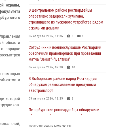
ой охраны,
В Центральном районе росгвардейцы
акультета
оперативно задержали хулигана,
бургского
стрелявшего из пускового устройства рядом
с жилыми домами
Управления
06 августа 2026, 11:36
3
1
ой области
Сотрудники и военнослужащие Росгвардии
 о порядке
обеспечили правопорядок при проведении
 рассмотрел
матча "Зенит" - "Балтика"
06 августа 2026, 07:30
10
 с помощью
В Выборгском районе наряд Росгвардии
объектов и
обнаружил разыскиваемый преступный
автотранспорт
де которой
05 августа 2026, 12:25
2
отрудников.
Петербургские росгвардейцы обнаружили
объявленный в розыск автомобиль, ранее
использовавшийся при совершении кражи в
иональной,
ПОПУЛЯРНЫЕ НОВОСТИ