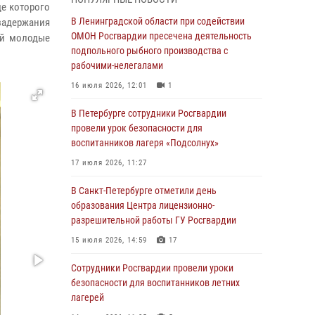
Ленобласти
де которого
В Ленинградской области при содействии
задержания
04 августа 2026, 14:05
ОМОН Росгвардии пресечена деятельность
ей молодые
В Зеленогорске сотрудники Росгвардии, став
подпольного рыбного производства с
очевидцами серьезного ДТП, вызвали на
рабочими-нелегалами
место происшествия спасателей, а также
16 июля 2026, 12:01
1
оказали доврачебную помощь
пострадавшим
В Петербурге сотрудники Росгвардии
провели урок безопасности для
03 августа 2026, 14:15
3
1
воспитанников лагеря «Подсолнух»
Росгвардейцы приняли участие в Большом
17 июля 2026, 11:27
семейном фестивале
В Санкт-Петербурге отметили день
03 августа 2026, 13:26
5
образования Центра лицензионно-
В Ленинградской области сотрудники
разрешительной работы ГУ Росгвардии
Росгвардии обнаружили пропавшего
15 июля 2026, 14:59
17
мальчика с нарушением слуха и помогли ему
вернуться домой
Сотрудники Росгвардии провели уроки
безопасности для воспитанников летних
03 августа 2026, 11:51
лагерей
В Санкт-Петербурге при содействии СОБР