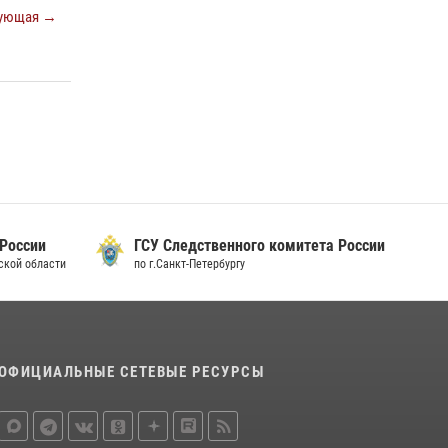
ующая →
15 июля 2026, 10:50
Представитель Росгвардии принял участие в
работе круглого стола на III Международном
петербургском цифровом форуме
19 июля 2026, 09:24
2
В Ленобласти сотрудники Росгвардии
провели встречу с воспитанниками детского
клуба «Умные каникулы»
16 июля 2026, 10:58
2
 России
ГСУ Следственного комитета России
дской области
по г.Санкт-Петербургу
ОФИЦИАЛЬНЫЕ СЕТЕВЫЕ РЕСУРСЫ