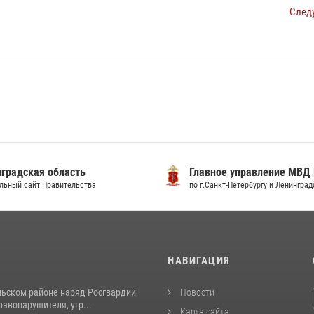
След
градская область
Главное управление МВД
льный сайт Правительства
по г.Санкт-Петербургу и Ленингра
И
НАВИГАЦИЯ
льском районе наряд Росгвардии
Новости
авонарушителя, угр...
Карта сайта