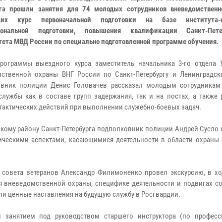
га прошли занятия для 74 молодых сотрудников вневедомственн
щих курс первоначальной подготовки на базе института-ф
иональной подготовки, повышения квалификации Санкт-Петер
тета МВД России по специально подготовленной программе обучения.
рограммы выездного курса заместитель начальника 3-го отдела 
ственной охраны ВНГ России по Санкт-Петербургу и Ленинградск
овник полиции Денис Головачев рассказал молодым сотрудникам
службы как в составе групп задержания, так и на постах, а также
тактических действий при выполнении служебно-боевых задач.
скому району Санкт-Петербурга подполковник полиции Андрей Сусло
ическими аспектами, касающимися деятельности в области охраны 
я совета ветеранов Александр Филимоненко провел экскурсию, в хо
ия вневедомственной охраны, специфике деятельности и подвигах с
ли ценные наставления на будущую службу в Росгвардии.
 занятием под руководством старшего инструктора (по професс