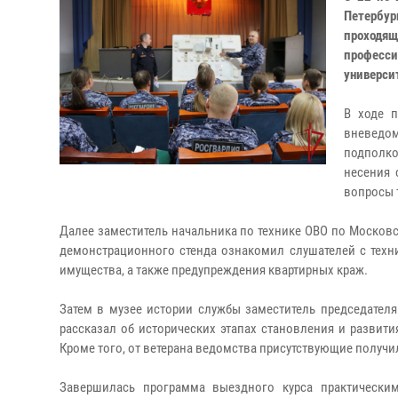
Петербур
проходя
професс
универси
В ходе п
вневедом
подполк
несения 
вопросы 
Далее заместитель начальника по технике ОВО по Москов
демонстрационного стенда ознакомил слушателей с техн
имущества, а также предупреждения квартирных краж.
Затем в музее истории службы заместитель председател
рассказал об исторических этапах становления и развит
Кроме того, от ветерана ведомства присутствующие получи
Завершилась программа выездного курса практическим