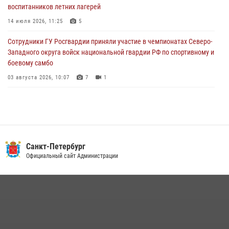
воспитанников летних лагерей
Сотрудники ГУ Росгвардии приняли участие в чемпионатах Северо-
Западного округа войск национальной гвардии РФ по спортивному и
14 июля 2026, 11:25
5
боевому самбо
Сотрудники ГУ Росгвардии приняли участие в чемпионатах Северо-
03 августа 2026, 10:07
7
1
Западного округа войск национальной гвардии РФ по спортивному и
боевому самбо
03 августа 2026, 10:07
7
1
В Центральном районе наряд Росгвардии задержал рецидивиста,
ограбившего прохожего
17 июля 2026, 11:35
2
В Красногвардейском районе росгвардейцы задержали хулигана,
Санкт-Петербург
угрожавшего мужчине пневматическим пистолетом
Официальный сайт Администрации
16 июля 2026, 15:25
В Калининском районе сотрудники Росгвардии задержали
правонарушителя, избившего посетителя бара
15 июля 2026, 10:50