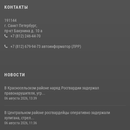
Представитель Росгвардии принял участие в работе круглого стола
КОНТАКТЫ
на III Международном петербургском цифровом форуме
19 июля 2026, 09:24
2
191144
г. Санкт Петербург,
В Ленобласти сотрудники Росгвардии провели встречу с
пр-кт Бакунина д. 10 а
воспитанниками детского клуба «Умные каникулы»
+7 (812) 246-44-70
16 июля 2026, 10:58
2
+7 (812) 679-94-73 автоинформатор (ЛРР)
НОВОСТИ
В Красносельском районе наряд Росгвардии задержал
правонарушителя, угр...
06 августа 2026, 13:39
В Центральном районе росгвардейцы оперативно задержали
хулигана, стрел...
06 августа 2026, 11:36