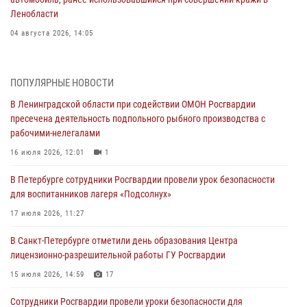
Ленобласти
04 августа 2026, 14:05
В Зеленогорске сотрудники Росгвардии, став очевидцами
серьезного ДТП, вызвали на место происшествия спасателей, а
ПОПУЛЯРНЫЕ НОВОСТИ
также оказали доврачебную помощь пострадавшим
В Ленинградской области при содействии ОМОН Росгвардии
03 августа 2026, 14:15
3
1
пресечена деятельность подпольного рыбного производства с
рабочими-нелегалами
Росгвардейцы приняли участие в Большом семейном фестивале
16 июля 2026, 12:01
1
03 августа 2026, 13:26
5
В Петербурге сотрудники Росгвардии провели урок безопасности
В Ленинградской области сотрудники Росгвардии обнаружили
для воспитанников лагеря «Подсолнух»
пропавшего мальчика с нарушением слуха и помогли ему вернуться
домой
17 июля 2026, 11:27
03 августа 2026, 11:51
В Санкт-Петербурге отметили день образования Центра
лицензионно-разрешительной работы ГУ Росгвардии
В Санкт-Петербурге при содействии СОБР Росгвардии задержаны
подозреваемые в мошеннических действиях
15 июля 2026, 14:59
17
03 августа 2026, 10:15
1
Сотрудники Росгвардии провели уроки безопасности для