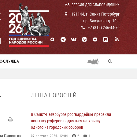
ВЕРСИЯ ДЛЯ СЛАБОВИДЯЩИХ
К
191144, г. Санкт Петербург
пр. Бакунина д. 10 а
+7 (812) 246-44-70
И
С-СЛУЖБА
ЛЕНТА НОВОСТЕЙ
-
В Санкт-Петербурге росгвардейцы пресекли
попытку руферов подняться на крышу
одного из городских соборов
на Савощик
07 августа 2026, 12:04
2
1