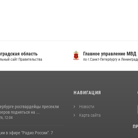
градская область
Главное управление МВД
льный сайт Правительства
по г.Санкт-Петербургу и Ленингра
И
НАВИГАЦИЯ
тербурге росгвардейцы пресекли
Новости
еров подняться на ...
Карта сайта
26, 12:04
П
ии в эфире "Радио России". 7