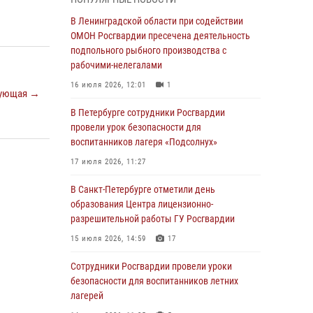
В Красносельском районе наряд Росгвардии
В Ленинградской области при содействии
задержал правонарушителя, угрожавшего 17-
ОМОН Росгвардии пресечена деятельность
летнему подростку травматическим оружием
подпольного рыбного производства с
рабочими-нелегалами
06 августа 2026, 13:39
1
16 июля 2026, 12:01
1
ующая →
В Центральном районе росгвардейцы
оперативно задержали хулигана,
В Петербурге сотрудники Росгвардии
стрелявшего из пускового устройства рядом
провели урок безопасности для
с жилыми домами
воспитанников лагеря «Подсолнух»
06 августа 2026, 11:36
3
1
17 июля 2026, 11:27
Сотрудники и военнослужащие Росгвардии
В Санкт-Петербурге отметили день
обеспечили правопорядок при проведении
образования Центра лицензионно-
матча "Зенит" - "Балтика"
разрешительной работы ГУ Росгвардии
06 августа 2026, 07:30
10
15 июля 2026, 14:59
17
В Выборгском районе наряд Росгвардии
Сотрудники Росгвардии провели уроки
обнаружил разыскиваемый преступный
безопасности для воспитанников летних
автотранспорт
лагерей