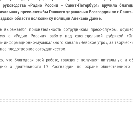
 руководства «Радио России – Санкт-Петербург» вручила благод
начальнику пресс-службы Главного управления Росгвардии по г.Санкт
радской области полковнику полиции Алексею Данке.
е выражается признательность сотрудникам пресс-службы, осущ
ную с «Радио России» работу над еженедельной рубрикой «Оп
» информационно-музыкального канала «Невское утро», за творческ
нее плодотворное сотрудничество.
ся, что благодаря этой работе, граждане получают актуальную и о
цию о деятельности ГУ Росгвардии по охране общественного 