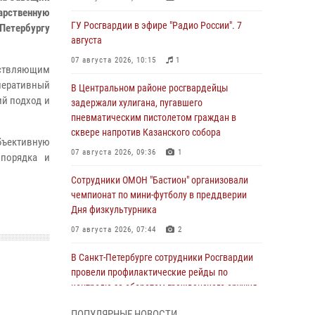
арственную
ГУ Росгвардии в эфире "Радио России". 7
-Петербургу
августа
07 августа 2026, 10:15
1
ествляющим
еративный
В Центральном районе росгвардейцы
ий подход и
задержали хулигана, пугавшего
пневматическим пистолетом граждан в
сквере напротив Казанского собора
бъективную
07 августа 2026, 09:36
1
порядка и
Сотрудники ОМОН "Бастион" организовали
чемпионат по мини-футболу в преддверии
Дня физкультурника
07 августа 2026, 07:44
2
В Санкт-Петербурге сотрудники Росгвардии
провели профилактические рейды по
контролю за оборотом гражданского оружия
07 августа 2026, 06:15
3
ПОПУЛЯРНЫЕ НОВОСТИ