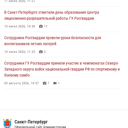
17 июля 2026, 11:27
03 августа 2026, 09:16
5
В Санкт-Петербурге отметили день образования Центра
В Петербурге сотрудники Росгвардии обеспечили правопорядок в
лицензионно-разрешительной работы ГУ Росгвардии
День Воздушно-десантных войск
15 июля 2026, 14:59
17
02 августа 2026, 19:30
10
Сотрудники Росгвардии провели уроки безопасности для
Сотрудники Росгвардии на Пушкинской улице задержали двух
воспитанников летних лагерей
граждан, подозреваемых в попытке поджога одного из баров в
центре города
14 июля 2026, 11:25
5
02 августа 2026, 11:39
3
Сотрудники ГУ Росгвардии приняли участие в чемпионатах Северо-
Западного округа войск национальной гвардии РФ по спортивному и
боевому самбо
03 августа 2026, 10:07
7
1
В Центральном районе наряд Росгвардии задержал рецидивиста,
ограбившего прохожего
17 июля 2026, 11:35
2
В Красногвардейском районе росгвардейцы задержали хулигана,
Санкт-Петербург
угрожавшего мужчине пневматическим пистолетом
Официальный сайт Администрации