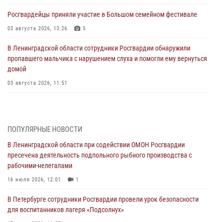
Росгвардейцы приняли участие в Большом семейном фестивале
03 августа 2026, 13:26
5
В Ленинградской области сотрудники Росгвардии обнаружили
пропавшего мальчика с нарушением слуха и помогли ему вернуться
домой
03 августа 2026, 11:51
В Санкт-Петербурге при содействии СОБР Росгвардии задержаны
подозреваемые в мошеннических действиях
03 августа 2026, 10:15
1
ПОПУЛЯРНЫЕ НОВОСТИ
В Ленинградской области при содействии ОМОН Росгвардии
Сотрудники ГУ Росгвардии приняли участие в чемпионатах Северо-
пресечена деятельность подпольного рыбного производства с
Западного округа войск национальной гвардии РФ по спортивному и
рабочими-нелегалами
боевому самбо
16 июля 2026, 12:01
1
03 августа 2026, 10:07
7
1
В Петербурге сотрудники Росгвардии провели урок безопасности
В Ленобласти сотрудники ОМОН Росгвардии оказали содействие
для воспитанников лагеря «Подсолнух»
полиции в проведении профилактического мероприятия