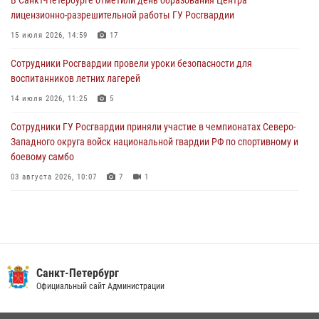
В Санкт-Петербурге отметили день образования Центра
В Выборгском районе наряд Росгвардии обнаружил
лицензионно-разрешительной работы ГУ Росгвардии
разыскиваемый преступный автотранспорт
15 июля 2026, 14:59
17
05 августа 2026, 12:25
2
Сотрудники Росгвардии провели уроки безопасности для
Петербургские росгвардейцы обнаружили объявленный в розыск
воспитанников летних лагерей
автомобиль, ранее использовавшийся при совершении кражи в
Ленобласти
14 июля 2026, 11:25
5
04 августа 2026, 14:05
Сотрудники ГУ Росгвардии приняли участие в чемпионатах Северо-
Западного округа войск национальной гвардии РФ по спортивному и
боевому самбо
03 августа 2026, 10:07
7
1
В Центральном районе наряд Росгвардии задержал рецидивиста,
ограбившего прохожего
17 июля 2026, 11:35
2
В Красногвардейском районе росгвардейцы задержали хулигана,
Санкт-Петербург
угрожавшего мужчине пневматическим пистолетом
Официальный сайт Администрации
16 июля 2026, 15:25