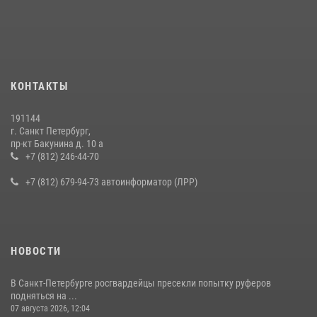
В Калининском районе сотрудники Росгвардии задержали
правонарушителя, избившего посетителя бара
15 июля 2026, 10:50
Представитель Росгвардии принял участие в работе круглого стола
КОНТАКТЫ
на III Международном петербургском цифровом форуме
19 июля 2026, 09:24
2
191144
г. Санкт Петербург,
В Ленобласти сотрудники Росгвардии провели встречу с
пр-кт Бакунина д. 10 а
воспитанниками детского клуба «Умные каникулы»
+7 (812) 246-44-70
16 июля 2026, 10:58
2
+7 (812) 679-94-73 автоинформатор (ЛРР)
НОВОСТИ
В Санкт-Петербурге росгвардейцы пресекли попытку руферов
подняться на ...
07 августа 2026, 12:04