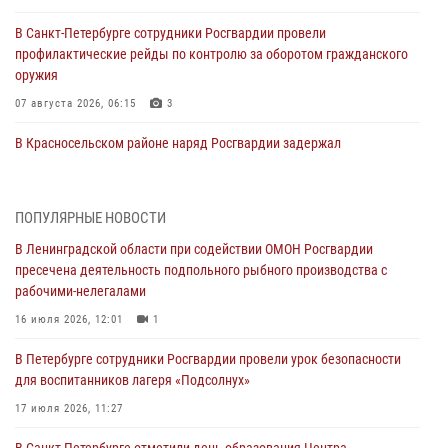
В Санкт-Петербурге сотрудники Росгвардии провели
профилактические рейды по контролю за оборотом гражданского
оружия
07 августа 2026, 06:15
3
В Красносельском районе наряд Росгвардии задержал
правонарушителя, угрожавшего 17-летнему подростку
травматическим оружием
06 августа 2026, 13:39
1
ПОПУЛЯРНЫЕ НОВОСТИ
В Ленинградской области при содействии ОМОН Росгвардии
В Центральном районе росгвардейцы оперативно задержали
пресечена деятельность подпольного рыбного производства с
хулигана, стрелявшего из пускового устройства рядом с жилыми
рабочими-нелегалами
домами
16 июля 2026, 12:01
1
06 августа 2026, 11:36
3
1
В Петербурге сотрудники Росгвардии провели урок безопасности
Сотрудники и военнослужащие Росгвардии обеспечили
для воспитанников лагеря «Подсолнух»
правопорядок при проведении матча "Зенит" - "Балтика"
17 июля 2026, 11:27
06 августа 2026, 07:30
10