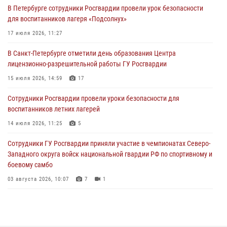
В Петербурге сотрудники Росгвардии провели урок безопасности
Сотрудники и военнослужащие Росгвардии обеспечили
для воспитанников лагеря «Подсолнух»
правопорядок при проведении матча "Зенит" - "Балтика"
17 июля 2026, 11:27
06 августа 2026, 07:30
10
В Санкт-Петербурге отметили день образования Центра
В Выборгском районе наряд Росгвардии обнаружил
лицензионно-разрешительной работы ГУ Росгвардии
разыскиваемый преступный автотранспорт
15 июля 2026, 14:59
17
05 августа 2026, 12:25
2
Сотрудники Росгвардии провели уроки безопасности для
Петербургские росгвардейцы обнаружили объявленный в розыск
воспитанников летних лагерей
автомобиль, ранее использовавшийся при совершении кражи в
Ленобласти
14 июля 2026, 11:25
5
04 августа 2026, 14:05
Сотрудники ГУ Росгвардии приняли участие в чемпионатах Северо-
Западного округа войск национальной гвардии РФ по спортивному и
боевому самбо
03 августа 2026, 10:07
7
1
В Центральном районе наряд Росгвардии задержал рецидивиста,
ограбившего прохожего
17 июля 2026, 11:35
2