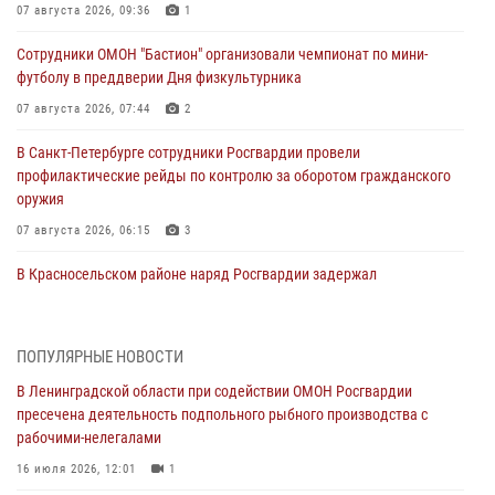
07 августа 2026, 09:36
1
Сотрудники ОМОН "Бастион" организовали чемпионат по мини-
футболу в преддверии Дня физкультурника
07 августа 2026, 07:44
2
В Санкт-Петербурге сотрудники Росгвардии провели
профилактические рейды по контролю за оборотом гражданского
оружия
07 августа 2026, 06:15
3
В Красносельском районе наряд Росгвардии задержал
правонарушителя, угрожавшего 17-летнему подростку
травматическим оружием
06 августа 2026, 13:39
1
ПОПУЛЯРНЫЕ НОВОСТИ
В Ленинградской области при содействии ОМОН Росгвардии
В Центральном районе росгвардейцы оперативно задержали
пресечена деятельность подпольного рыбного производства с
хулигана, стрелявшего из пускового устройства рядом с жилыми
рабочими-нелегалами
домами
16 июля 2026, 12:01
1
06 августа 2026, 11:36
3
1