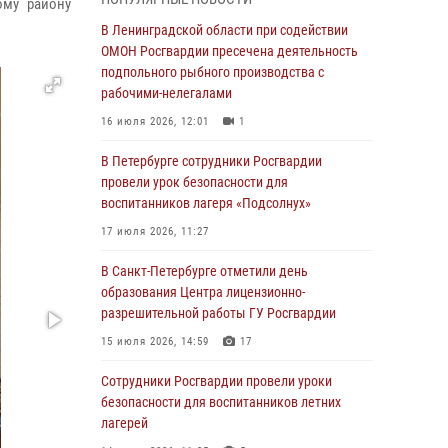
ому району
В Красносельском районе наряд Росгвардии
В Ленинградской области при содействии
задержал правонарушителя, угрожавшего 17-
ОМОН Росгвардии пресечена деятельность
летнему подростку травматическим оружием
подпольного рыбного производства с
рабочими-нелегалами
06 августа 2026, 13:39
1
16 июля 2026, 12:01
1
В Центральном районе росгвардейцы
оперативно задержали хулигана,
В Петербурге сотрудники Росгвардии
стрелявшего из пускового устройства рядом
провели урок безопасности для
с жилыми домами
воспитанников лагеря «Подсолнух»
06 августа 2026, 11:36
3
1
17 июля 2026, 11:27
Сотрудники и военнослужащие Росгвардии
В Санкт-Петербурге отметили день
обеспечили правопорядок при проведении
образования Центра лицензионно-
матча "Зенит" - "Балтика"
разрешительной работы ГУ Росгвардии
06 августа 2026, 07:30
10
15 июля 2026, 14:59
17
В Выборгском районе наряд Росгвардии
Сотрудники Росгвардии провели уроки
обнаружил разыскиваемый преступный
безопасности для воспитанников летних
автотранспорт
лагерей