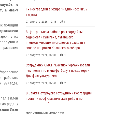
в службы с
ГУ Росгвардии в эфире "Радио России". 7
т, а Ивану
августа
07 августа 2026, 10:15
1
ик полиции
дставители
В Центральном районе росгвардейцы
арки. В их
задержали хулигана, пугавшего
ополучия, а
пневматическим пистолетом граждан в
 развитие
сквере напротив Казанского собора
07 августа 2026, 09:36
1
Сотрудники ОМОН "Бастион" организовали
чемпионат по мини-футболу в преддверии
Управление
Дня физкультурника
л работать
 1997 года.
07 августа 2026, 07:44
2
В Санкт-Петербурге сотрудники Росгвардии
опал в плен
провели профилактические рейды по
скую родину
контролю за оборотом гражданского оружия
изации Иван
07 августа 2026, 06:15
3
ПОПУЛЯРНЫЕ НОВОСТИ