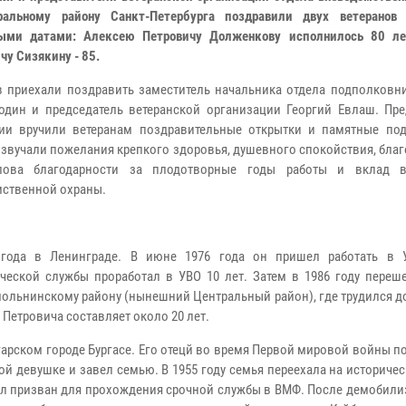
ральному району Санкт-Петербурга поздравили двух ветерано
ыми датами: Алексею Петровичу Долженкову исполнилось 80 ле
чу Сизякину - 85.
 приехали поздравить заместитель начальника отдела подполковн
один и председатель ветеранской организации Георгий Евлаш. Пре
ии вручили ветеранам поздравительные открытки и памятные под
озвучали пожелания крепкого здоровья, душевного спокойствия, благ
лова благодарности за плодотворные годы работы и вклад в
ственной охраны.
года в Ленинграде. В июне 1976 года он пришел работать в 
еской службы проработал в УВО 10 лет. Затем в 1986 году переше
льнинскому району (нынешний Центральный район), где трудился до
Петровича составляет около 20 лет.
гарском городе Бургасе. Его отецй во время Первой мировой войны п
ой девушке и завел семью. В 1955 году семья переехала на историче
был призван для прохождения срочной службы в ВМФ. После демобил