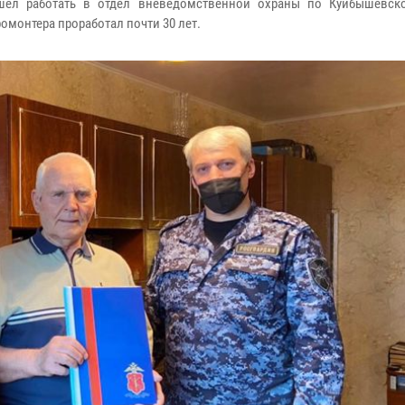
ишел работать в отдел вневедомственной охраны по Куйбышевск
омонтера проработал почти 30 лет.