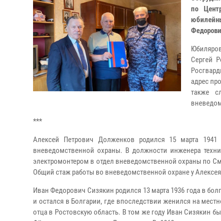
по Цент
юбилейн
Федорови
Юбиляров
Сергей Р
Росгвард
адрес пр
также с
вневедом
***
Алексей Петрович Долженков родился 15 марта 1941 
вневедомственной охраны. В должности инженера технич
электромонтером в отдел вневедомственной охраны по Смо
Общий стаж работы во вневедомственной охране у Алексея 
Иван Федорович Сизякин родился 13 марта 1936 года в бол
и остался в Болгарии, где впоследствии женился на местн
отца в Ростовскую область. В том же году Иван Сизякин 