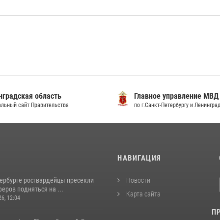
градская область
Главное управление МВД
льный сайт Правительства
по г.Санкт-Петербургу и Ленингра
И
НАВИГАЦИЯ
тербурге росгвардейцы пресекли
Новости
еров подняться на ...
Карта сайта
26, 12:04
П