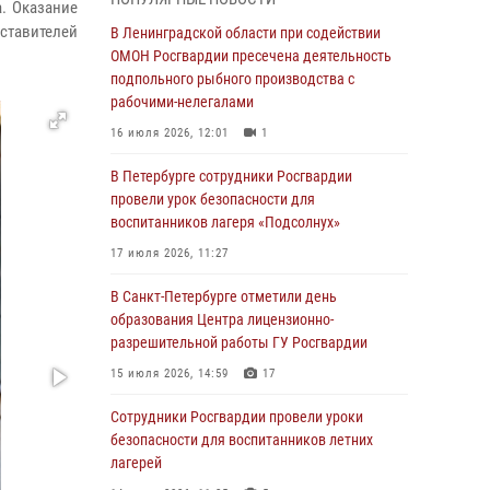
мальчика с нарушением слуха и помогли ему
. Оказание
вернуться домой
дставителей
В Ленинградской области при содействии
ОМОН Росгвардии пресечена деятельность
03 августа 2026, 11:51
подпольного рыбного производства с
В Санкт-Петербурге при содействии СОБР
рабочими-нелегалами
Росгвардии задержаны подозреваемые в
16 июля 2026, 12:01
1
мошеннических действиях
В Петербурге сотрудники Росгвардии
03 августа 2026, 10:15
1
провели урок безопасности для
Сотрудники ГУ Росгвардии приняли участие в
воспитанников лагеря «Подсолнух»
чемпионатах Северо-Западного округа войск
17 июля 2026, 11:27
национальной гвардии РФ по спортивному и
боевому самбо
В Санкт-Петербурге отметили день
образования Центра лицензионно-
03 августа 2026, 10:07
7
1
разрешительной работы ГУ Росгвардии
В Ленобласти сотрудники ОМОН Росгвардии
15 июля 2026, 14:59
17
оказали содействие полиции в проведении
профилактического мероприятия
Сотрудники Росгвардии провели уроки
безопасности для воспитанников летних
03 августа 2026, 09:16
5
лагерей
В Петербурге сотрудники Росгвардии