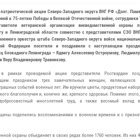
 патриотической акции Северо-Западного округа ВНГ РФ «Долг. Памя
нной к 75-летию Победы в Великой Отечественной войне, сотрудники
тавители ветеранской организации вневедомственной охраны п
гу и Ленинградской области совместно с представителями СЗО ВН
военного оркестра штаба Северо-Западного округа войск националь
кой Федерации посетили и поздравили с наступающим праздн
ц блокадного Ленинграда — Ядвигу Алексеевну Остроумову, Людмилу
 и Веру Владимировну Травникову.
 в рамках проводимой акции представители Росгвардии поз
ющим праздником трех замечательных женщин, являющихся 
трашных событий военных лет. Им вручили цветы, продуктовые набо
ного благополучия и, конечно же, крепкого здоровья. Помимо этого
добросовестный многолетний труд, а также весомый вклад в
енщины поделились воспоминаниями о военном времени и с призна
ной охраны объединяет в своих рядах более 1760 человек. Из них 4