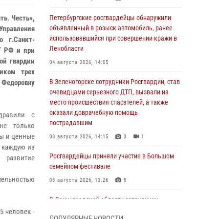
ть. Честь»,
Петербургские росгвардейцы обнаружили
объявленный в розыск автомобиль, ранее
 Управления
использовавшийся при совершении кражи в
о г.Санкт-
Ленобласти
Г РФ и при
ной гвардии
04 августа 2026, 14:05
иком трех
В Зеленогорске сотрудники Росгвардии, став
 Федоровну
очевидцами серьезного ДТП, вызвали на
место происшествия спасателей, а также
оказали доврачебную помощь
дравили с
пострадавшим
не только
ры и ценные
03 августа 2026, 14:15
3
1
, каждую из
Росгвардейцы приняли участие в Большом
 развитие
семейном фестивале
тельностью
03 августа 2026, 13:26
5
В Ленинградской области сотрудники
Росгвардии обнаружили пропавшего
5 человек -
ПОПУЛЯРНЫЕ НОВОСТИ