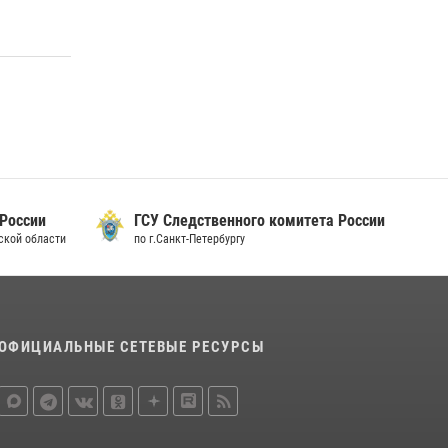
15 июля 2026, 10:50
Представитель Росгвардии принял участие в
работе круглого стола на III Международном
петербургском цифровом форуме
19 июля 2026, 09:24
2
В Ленобласти сотрудники Росгвардии
провели встречу с воспитанниками детского
клуба «Умные каникулы»
 России
ГСУ Следственного комитета России
16 июля 2026, 10:58
2
дской области
по г.Санкт-Петербургу
ОФИЦИАЛЬНЫЕ СЕТЕВЫЕ РЕСУРСЫ