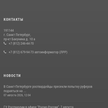
15 июля 2026, 10:50
Представитель Росгвардии принял участие в работе круглого стола
КОНТАКТЫ
на III Международном петербургском цифровом форуме
19 июля 2026, 09:24
2
191144
г. Санкт Петербург,
В Ленобласти сотрудники Росгвардии провели встречу с
пр-кт Бакунина д. 10 а
воспитанниками детского клуба «Умные каникулы»
+7 (812) 246-44-70
16 июля 2026, 10:58
2
+7 (812) 679-94-73 автоинформатор (ЛРР)
НОВОСТИ
В Санкт-Петербурге росгвардейцы пресекли попытку руферов
подняться на ...
07 августа 2026, 12:04
ГУ Росгвардии в эфире "Радио России". 7 августа