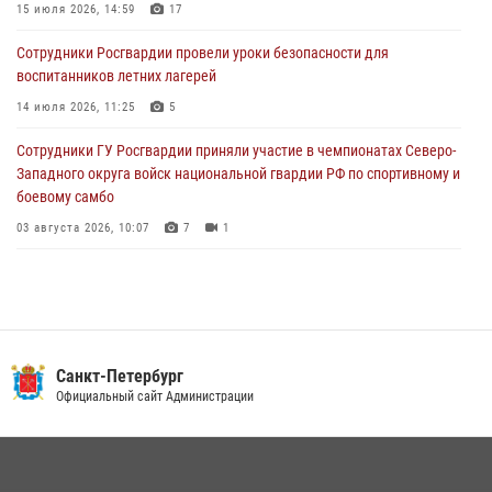
15 июля 2026, 14:59
17
05 августа 2026, 12:25
2
Сотрудники Росгвардии провели уроки безопасности для
Петербургские росгвардейцы обнаружили объявленный в розыск
воспитанников летних лагерей
автомобиль, ранее использовавшийся при совершении кражи в
Ленобласти
14 июля 2026, 11:25
5
04 августа 2026, 14:05
Сотрудники ГУ Росгвардии приняли участие в чемпионатах Северо-
Западного округа войск национальной гвардии РФ по спортивному и
боевому самбо
03 августа 2026, 10:07
7
1
В Центральном районе наряд Росгвардии задержал рецидивиста,
ограбившего прохожего
17 июля 2026, 11:35
2
В Красногвардейском районе росгвардейцы задержали хулигана,
Санкт-Петербург
угрожавшего мужчине пневматическим пистолетом
Официальный сайт Администрации
16 июля 2026, 15:25
В Калининском районе сотрудники Росгвардии задержали
правонарушителя, избившего посетителя бара