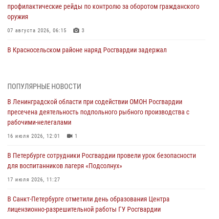
профилактические рейды по контролю за оборотом гражданского
оружия
07 августа 2026, 06:15
3
В Красносельском районе наряд Росгвардии задержал
правонарушителя, угрожавшего 17-летнему подростку
травматическим оружием
06 августа 2026, 13:39
1
ПОПУЛЯРНЫЕ НОВОСТИ
В Ленинградской области при содействии ОМОН Росгвардии
В Центральном районе росгвардейцы оперативно задержали
пресечена деятельность подпольного рыбного производства с
хулигана, стрелявшего из пускового устройства рядом с жилыми
рабочими-нелегалами
домами
16 июля 2026, 12:01
1
06 августа 2026, 11:36
3
1
В Петербурге сотрудники Росгвардии провели урок безопасности
Сотрудники и военнослужащие Росгвардии обеспечили
для воспитанников лагеря «Подсолнух»
правопорядок при проведении матча "Зенит" - "Балтика"
17 июля 2026, 11:27
06 августа 2026, 07:30
10
В Санкт-Петербурге отметили день образования Центра
В Выборгском районе наряд Росгвардии обнаружил
лицензионно-разрешительной работы ГУ Росгвардии
разыскиваемый преступный автотранспорт