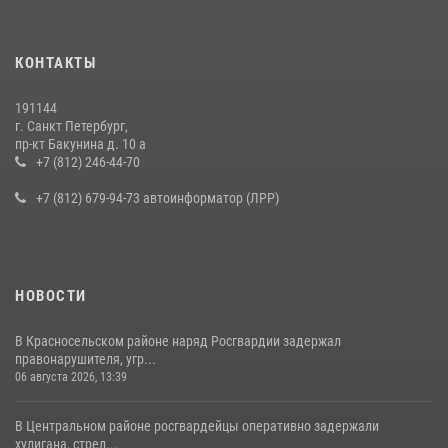
15 июля 2026, 10:50
Представитель Росгвардии принял участие в работе круглого стола
КОНТАКТЫ
на III Международном петербургском цифровом форуме
19 июля 2026, 09:24
2
191144
г. Санкт Петербург,
В Ленобласти сотрудники Росгвардии провели встречу с
пр-кт Бакунина д. 10 а
воспитанниками детского клуба «Умные каникулы»
+7 (812) 246-44-70
16 июля 2026, 10:58
2
+7 (812) 679-94-73 автоинформатор (ЛРР)
НОВОСТИ
В Красносельском районе наряд Росгвардии задержал
правонарушителя, угр...
06 августа 2026, 13:39
В Центральном районе росгвардейцы оперативно задержали
хулигана, стрел...