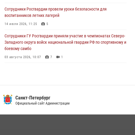
03 августа 2026, 10:15
1
Сотрудники Росгвардии провели уроки безопасности для
воспитанников летних лагерей
Сотрудники ГУ Росгвардии приняли участие в чемпионатах Северо-
Западного округа войск национальной гвардии РФ по спортивному и
14 июля 2026, 11:25
5
боевому самбо
Сотрудники ГУ Росгвардии приняли участие в чемпионатах Северо-
03 августа 2026, 10:07
7
1
Западного округа войск национальной гвардии РФ по спортивному и
боевому самбо
03 августа 2026, 10:07
7
1
В Центральном районе наряд Росгвардии задержал рецидивиста,
ограбившего прохожего
17 июля 2026, 11:35
2
В Красногвардейском районе росгвардейцы задержали хулигана,
Санкт-Петербург
угрожавшего мужчине пневматическим пистолетом
Официальный сайт Администрации
16 июля 2026, 15:25
В Калининском районе сотрудники Росгвардии задержали
правонарушителя, избившего посетителя бара