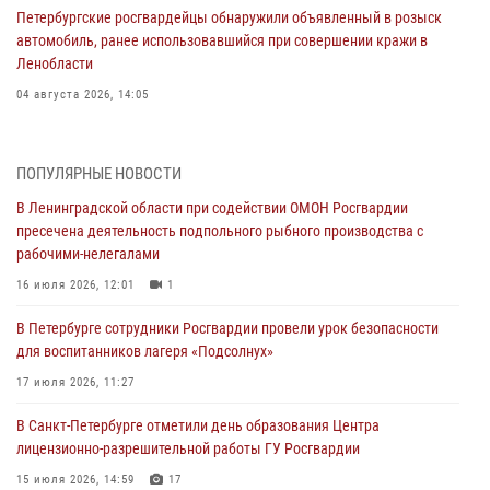
Петербургские росгвардейцы обнаружили объявленный в розыск
автомобиль, ранее использовавшийся при совершении кражи в
Ленобласти
04 августа 2026, 14:05
В Зеленогорске сотрудники Росгвардии, став очевидцами
серьезного ДТП, вызвали на место происшествия спасателей, а
ПОПУЛЯРНЫЕ НОВОСТИ
также оказали доврачебную помощь пострадавшим
В Ленинградской области при содействии ОМОН Росгвардии
03 августа 2026, 14:15
3
1
пресечена деятельность подпольного рыбного производства с
рабочими-нелегалами
Росгвардейцы приняли участие в Большом семейном фестивале
16 июля 2026, 12:01
1
03 августа 2026, 13:26
5
В Петербурге сотрудники Росгвардии провели урок безопасности
В Ленинградской области сотрудники Росгвардии обнаружили
для воспитанников лагеря «Подсолнух»
пропавшего мальчика с нарушением слуха и помогли ему вернуться
домой
17 июля 2026, 11:27
03 августа 2026, 11:51
В Санкт-Петербурге отметили день образования Центра
лицензионно-разрешительной работы ГУ Росгвардии
В Санкт-Петербурге при содействии СОБР Росгвардии задержаны
подозреваемые в мошеннических действиях
15 июля 2026, 14:59
17