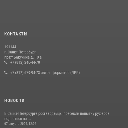
В Калининском районе сотрудники Росгвардии задержали
правонарушителя, избившего посетителя бара
15 июля 2026, 10:50
Представитель Росгвардии принял участие в работе круглого стола
КОНТАКТЫ
на III Международном петербургском цифровом форуме
19 июля 2026, 09:24
2
191144
г. Санкт Петербург,
В Ленобласти сотрудники Росгвардии провели встречу с
пр-кт Бакунина д. 10 а
воспитанниками детского клуба «Умные каникулы»
+7 (812) 246-44-70
16 июля 2026, 10:58
2
+7 (812) 679-94-73 автоинформатор (ЛРР)
НОВОСТИ
В Санкт-Петербурге росгвардейцы пресекли попытку руферов
подняться на ...
07 августа 2026, 12:04