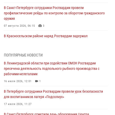
В Санкт-Петербурге сотрудники Росгвардии провели
профилактические рейды по контролю за оборотом гражданского
оружия
07 августа 2026, 06:15
3
В Красносельском районе наряд Росгвардии задержал
правонарушителя, угрожавшего 17-летнему подростку
травматическим оружием
06 августа 2026, 13:39
1
ПОПУЛЯРНЫЕ НОВОСТИ
В Ленинградской области при содействии ОМОН Росгвардии
В Центральном районе росгвардейцы оперативно задержали
пресечена деятельность подпольного рыбного производства с
хулигана, стрелявшего из пускового устройства рядом с жилыми
рабочими-нелегалами
домами
16 июля 2026, 12:01
1
06 августа 2026, 11:36
3
1
В Петербурге сотрудники Росгвардии провели урок безопасности
Сотрудники и военнослужащие Росгвардии обеспечили
для воспитанников лагеря «Подсолнух»
правопорядок при проведении матча "Зенит" - "Балтика"
17 июля 2026, 11:27
06 августа 2026, 07:30
10
В Санкт-Петербурге отметили день образования Центра