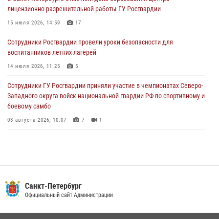
В Выборгском районе наряд Росгвардии обнаружил
лицензионно-разрешительной работы ГУ Росгвардии
разыскиваемый преступный автотранспорт
15 июля 2026, 14:59
17
05 августа 2026, 12:25
2
Сотрудники Росгвардии провели уроки безопасности для
Петербургские росгвардейцы обнаружили объявленный в розыск
воспитанников летних лагерей
автомобиль, ранее использовавшийся при совершении кражи в
Ленобласти
14 июля 2026, 11:25
5
04 августа 2026, 14:05
Сотрудники ГУ Росгвардии приняли участие в чемпионатах Северо-
Западного округа войск национальной гвардии РФ по спортивному и
боевому самбо
03 августа 2026, 10:07
7
1
В Центральном районе наряд Росгвардии задержал рецидивиста,
ограбившего прохожего
17 июля 2026, 11:35
2
В Красногвардейском районе росгвардейцы задержали хулигана,
Санкт-Петербург
угрожавшего мужчине пневматическим пистолетом
Официальный сайт Администрации
16 июля 2026, 15:25