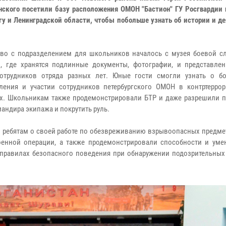
нского посетили базу расположения ОМОН "Бастион" ГУ Росгвардии 
гу и Ленинградской области, чтобы побольше узнать об истории и д
во с подразделением для школьников началось с музея боевой 
", где хранятся подлинные документы, фотографии, и представле
отрудников отряда разных лет. Юные гости смогли узнать о б
ления и участии сотрудников петербургского ОМОН в контртеррор
х. Школьникам также продемонстрировали БТР и даже разрешили п
мандира экипажа и покрутить руль.
 ребятам о своей работе по обезвреживанию взрывоопасных предмет
оенной операции, а также продемонстрировали способности и уме
правилах безопасного поведения при обнаружении подозрительных