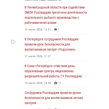
05 августа 2026, 12:25
2
В Ленинградской области при содействии
Петербургские росгвардейцы обнаружили
ОМОН Росгвардии пресечена деятельность
объявленный в розыск автомобиль, ранее
подпольного рыбного производства с
использовавшийся при совершении кражи в
рабочими-нелегалами
Ленобласти
16 июля 2026, 12:01
1
04 августа 2026, 14:05
В Петербурге сотрудники Росгвардии
В Зеленогорске сотрудники Росгвардии, став
провели урок безопасности для
очевидцами серьезного ДТП, вызвали на
воспитанников лагеря «Подсолнух»
место происшествия спасателей, а также
17 июля 2026, 11:27
оказали доврачебную помощь
пострадавшим
В Санкт-Петербурге отметили день
образования Центра лицензионно-
03 августа 2026, 14:15
3
1
разрешительной работы ГУ Росгвардии
Росгвардейцы приняли участие в Большом
15 июля 2026, 14:59
17
семейном фестивале
Сотрудники Росгвардии провели уроки
03 августа 2026, 13:26
5
безопасности для воспитанников летних
В Ленинградской области сотрудники
лагерей
Росгвардии обнаружили пропавшего