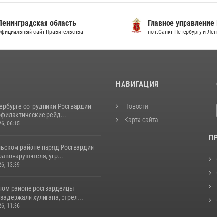
градская область
Главное управление МВД
льный сайт Правительства
по г.Санкт-Петербургу и Ленингра
И
НАВИГАЦИЯ
тербурге сотрудники Росгвардии
Новости
офилактические рейд...
Карта сайта
26, 06:15
П
льском районе наряд Росгвардии
авонарушителя, угр...
26, 13:39
ном районе росгвардейцы
задержали хулигана, стрел...
26, 11:36