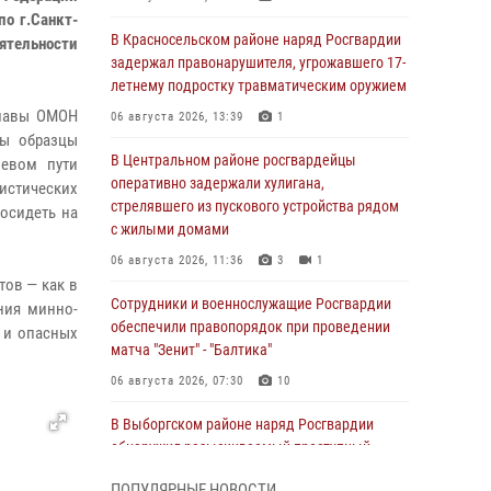
по г.Санкт-
В Красносельском районе наряд Росгвардии
еятельности
задержал правонарушителя, угрожавшего 17-
летнему подростку травматическим оружием
славы ОМОН
06 августа 2026, 13:39
1
ны образцы
В Центральном районе росгвардейцы
оевом пути
оперативно задержали хулигана,
истических
стрелявшего из пускового устройства рядом
осидеть на
с жилыми домами
06 августа 2026, 11:36
3
1
ов — как в
Сотрудники и военнослужащие Росгвардии
ния минно-
обеспечили правопорядок при проведении
 и опасных
матча "Зенит" - "Балтика"
06 августа 2026, 07:30
10
В Выборгском районе наряд Росгвардии
обнаружил разыскиваемый преступный
автотранспорт
ПОПУЛЯРНЫЕ НОВОСТИ