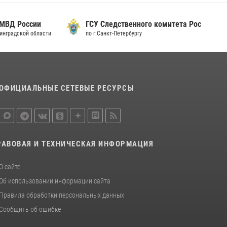
15 июля 2026, 10:50
 России
ГСУ Следственного комитета России
Представитель Росгвардии принял участие в
дской области
по г.Санкт-Петербургу
работе круглого стола на III Международном
петербургском цифровом форуме
19 июля 2026, 09:24
2
В Ленобласти сотрудники Росгвардии
ОФИЦИАЛЬНЫЕ СЕТЕВЫЕ РЕСУРСЫ
провели встречу с воспитанниками детского
клуба «Умные каникулы»
16 июля 2026, 10:58
2
РАВОВАЯ И ТЕХНИЧЕСКАЯ ИНФОРМАЦИЯ
О сайте
Об использовании информации сайта
Правила обработки персональных данных
Сообщить об ошибке