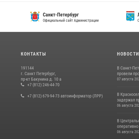
Санкт-Петербург
Ленин
Официальный сайт Администрации
Официа
КОНТАКТЫ
НОВОСТ
191144
В Санкт-Пе
г. Санкт Петербург,
провели пр
пр-кт Бакунина д. 10 а
07 августа 20
+7 (812) 246-44-70
В Красносе
+7 (812) 679-94-73 автоинформатор (ЛРР)
задержал пр
06 августа 20
В Централь
оперативно 
06 августа 20