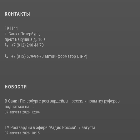
Представитель Росгвардии принял участие в работе круглого стола
КОНТАКТЫ
на III Международном петербургском цифровом форуме
19 июля 2026, 09:24
2
191144
г. Санкт Петербург,
В Ленобласти сотрудники Росгвардии провели встречу с
пр-кт Бакунина д. 10 а
воспитанниками детского клуба «Умные каникулы»
+7 (812) 246-44-70
16 июля 2026, 10:58
2
+7 (812) 679-94-73 автоинформатор (ЛРР)
НОВОСТИ
В Санкт-Петербурге росгвардейцы пресекли попытку руферов
подняться на ...
07 августа 2026, 12:04
ГУ Росгвардии в эфире "Радио России". 7 августа
07 августа 2026, 10:15