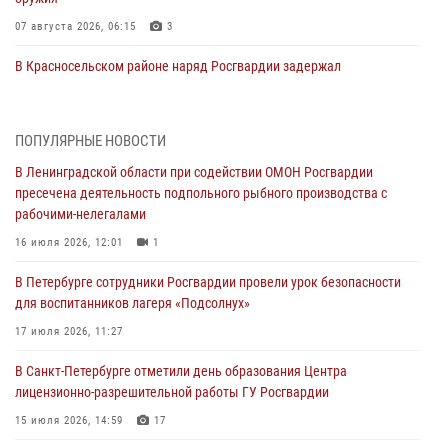
07 августа 2026, 06:15
3
В Красносельском районе наряд Росгвардии задержал
правонарушителя, угрожавшего 17-летнему подростку
травматическим оружием
06 августа 2026, 13:39
1
ПОПУЛЯРНЫЕ НОВОСТИ
В Ленинградской области при содействии ОМОН Росгвардии
В Центральном районе росгвардейцы оперативно задержали
пресечена деятельность подпольного рыбного производства с
хулигана, стрелявшего из пускового устройства рядом с жилыми
рабочими-нелегалами
домами
16 июля 2026, 12:01
1
06 августа 2026, 11:36
3
1
В Петербурге сотрудники Росгвардии провели урок безопасности
Сотрудники и военнослужащие Росгвардии обеспечили
для воспитанников лагеря «Подсолнух»
правопорядок при проведении матча "Зенит" - "Балтика"
17 июля 2026, 11:27
06 августа 2026, 07:30
10
В Санкт-Петербурге отметили день образования Центра
В Выборгском районе наряд Росгвардии обнаружил
лицензионно-разрешительной работы ГУ Росгвардии
разыскиваемый преступный автотранспорт
15 июля 2026, 14:59
17
05 августа 2026, 12:25
2