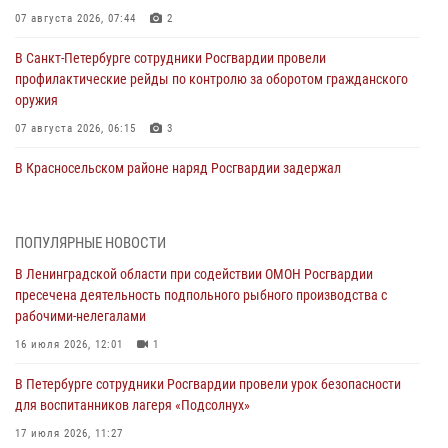
07 августа 2026, 07:44
2
В Санкт-Петербурге сотрудники Росгвардии провели
профилактические рейды по контролю за оборотом гражданского
оружия
07 августа 2026, 06:15
3
В Красносельском районе наряд Росгвардии задержал
правонарушителя, угрожавшего 17-летнему подростку
травматическим оружием
06 августа 2026, 13:39
1
ПОПУЛЯРНЫЕ НОВОСТИ
В Ленинградской области при содействии ОМОН Росгвардии
В Центральном районе росгвардейцы оперативно задержали
пресечена деятельность подпольного рыбного производства с
хулигана, стрелявшего из пускового устройства рядом с жилыми
рабочими-нелегалами
домами
16 июля 2026, 12:01
1
06 августа 2026, 11:36
3
1
В Петербурге сотрудники Росгвардии провели урок безопасности
Сотрудники и военнослужащие Росгвардии обеспечили
для воспитанников лагеря «Подсолнух»
правопорядок при проведении матча "Зенит" - "Балтика"
17 июля 2026, 11:27
06 августа 2026, 07:30
10