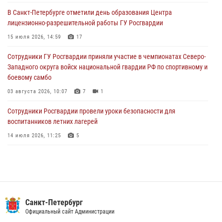
В Санкт-Петербурге отметили день образования Центра
В Выборгском районе наряд Росгвардии обнаружил
лицензионно-разрешительной работы ГУ Росгвардии
разыскиваемый преступный автотранспорт
15 июля 2026, 14:59
17
05 августа 2026, 12:25
2
Сотрудники ГУ Росгвардии приняли участие в чемпионатах Северо-
Петербургские росгвардейцы обнаружили объявленный в розыск
Западного округа войск национальной гвардии РФ по спортивному и
автомобиль, ранее использовавшийся при совершении кражи в
боевому самбо
Ленобласти
03 августа 2026, 10:07
7
1
04 августа 2026, 14:05
Сотрудники Росгвардии провели уроки безопасности для
воспитанников летних лагерей
14 июля 2026, 11:25
5
В Центральном районе наряд Росгвардии задержал рецидивиста,
ограбившего прохожего
17 июля 2026, 11:35
2
В Красногвардейском районе росгвардейцы задержали хулигана,
Санкт-Петербург
угрожавшего мужчине пневматическим пистолетом
Официальный сайт Администрации