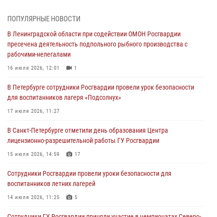
травматическим оружием
06 августа 2026, 13:39
1
ПОПУЛЯРНЫЕ НОВОСТИ
В Ленинградской области при содействии ОМОН Росгвардии
В Центральном районе росгвардейцы оперативно задержали
пресечена деятельность подпольного рыбного производства с
хулигана, стрелявшего из пускового устройства рядом с жилыми
рабочими-нелегалами
домами
16 июля 2026, 12:01
1
06 августа 2026, 11:36
3
1
В Петербурге сотрудники Росгвардии провели урок безопасности
Сотрудники и военнослужащие Росгвардии обеспечили
для воспитанников лагеря «Подсолнух»
правопорядок при проведении матча "Зенит" - "Балтика"
17 июля 2026, 11:27
06 августа 2026, 07:30
10
В Санкт-Петербурге отметили день образования Центра
В Выборгском районе наряд Росгвардии обнаружил
лицензионно-разрешительной работы ГУ Росгвардии
разыскиваемый преступный автотранспорт
15 июля 2026, 14:59
17
05 августа 2026, 12:25
2
Сотрудники Росгвардии провели уроки безопасности для
Петербургские росгвардейцы обнаружили объявленный в розыск
воспитанников летних лагерей
автомобиль, ранее использовавшийся при совершении кражи в
Ленобласти
14 июля 2026, 11:25
5
04 августа 2026, 14:05
Сотрудники ГУ Росгвардии приняли участие в чемпионатах Северо-