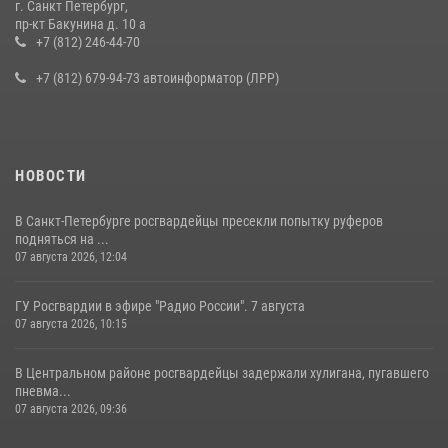
г. Санкт Петербург,
В Ленобласти сотрудники Росгвардии провели встречу с
пр-кт Бакунина д. 10 а
воспитанниками детского клуба «Умные каникулы»
+7 (812) 246-44-70
16 июля 2026, 10:58
2
+7 (812) 679-94-73 автоинформатор (ЛРР)
НОВОСТИ
В Санкт-Петербурге росгвардейцы пресекли попытку руферов
подняться на ...
07 августа 2026, 12:04
ГУ Росгвардии в эфире "Радио России". 7 августа
07 августа 2026, 10:15
В Центральном районе росгвардейцы задержали хулигана, пугавшего
пневма...
07 августа 2026, 09:36