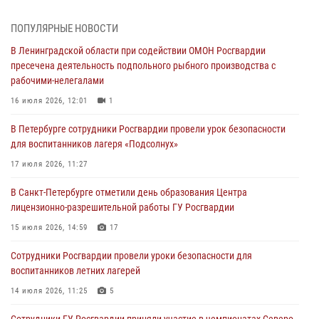
травматическим оружием
06 августа 2026, 13:39
1
ПОПУЛЯРНЫЕ НОВОСТИ
В Ленинградской области при содействии ОМОН Росгвардии
В Центральном районе росгвардейцы оперативно задержали
пресечена деятельность подпольного рыбного производства с
хулигана, стрелявшего из пускового устройства рядом с жилыми
рабочими-нелегалами
домами
16 июля 2026, 12:01
1
06 августа 2026, 11:36
3
1
В Петербурге сотрудники Росгвардии провели урок безопасности
Сотрудники и военнослужащие Росгвардии обеспечили
для воспитанников лагеря «Подсолнух»
правопорядок при проведении матча "Зенит" - "Балтика"
17 июля 2026, 11:27
06 августа 2026, 07:30
10
В Санкт-Петербурге отметили день образования Центра
В Выборгском районе наряд Росгвардии обнаружил
лицензионно-разрешительной работы ГУ Росгвардии
разыскиваемый преступный автотранспорт
15 июля 2026, 14:59
17
05 августа 2026, 12:25
2
Сотрудники Росгвардии провели уроки безопасности для
Петербургские росгвардейцы обнаружили объявленный в розыск
воспитанников летних лагерей
автомобиль, ранее использовавшийся при совершении кражи в
Ленобласти
14 июля 2026, 11:25
5
04 августа 2026, 14:05
Сотрудники ГУ Росгвардии приняли участие в чемпионатах Северо-