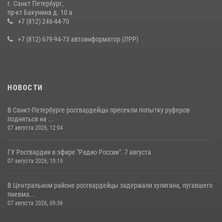
г. Санкт Петербург,
В Ленобласти сотрудники Росгвардии провели встречу с
пр-кт Бакунина д. 10 а
воспитанниками детского клуба «Умные каникулы»
+7 (812) 246-44-70
16 июля 2026, 10:58
2
+7 (812) 679-94-73 автоинформатор (ЛРР)
НОВОСТИ
В Санкт-Петербурге росгвардейцы пресекли попытку руферов
подняться на ...
07 августа 2026, 12:04
ГУ Росгвардии в эфире "Радио России". 7 августа
07 августа 2026, 10:15
В Центральном районе росгвардейцы задержали хулигана, пугавшего
пневма...
07 августа 2026, 09:36