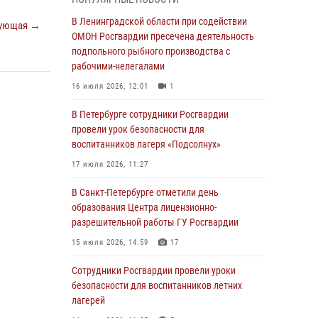
мальчика с нарушением слуха и помогли ему
вернуться домой
В Ленинградской области при содействии
ующая →
ОМОН Росгвардии пресечена деятельность
03 августа 2026, 11:51
подпольного рыбного производства с
В Санкт-Петербурге при содействии СОБР
рабочими-нелегалами
Росгвардии задержаны подозреваемые в
16 июля 2026, 12:01
1
мошеннических действиях
В Петербурге сотрудники Росгвардии
03 августа 2026, 10:15
1
провели урок безопасности для
Сотрудники ГУ Росгвардии приняли участие в
воспитанников лагеря «Подсолнух»
чемпионатах Северо-Западного округа войск
17 июля 2026, 11:27
национальной гвардии РФ по спортивному и
боевому самбо
В Санкт-Петербурге отметили день
образования Центра лицензионно-
03 августа 2026, 10:07
7
1
разрешительной работы ГУ Росгвардии
В Ленобласти сотрудники ОМОН Росгвардии
15 июля 2026, 14:59
17
оказали содействие полиции в проведении
профилактического мероприятия
Сотрудники Росгвардии провели уроки
безопасности для воспитанников летних
03 августа 2026, 09:16
5
лагерей
В Петербурге сотрудники Росгвардии