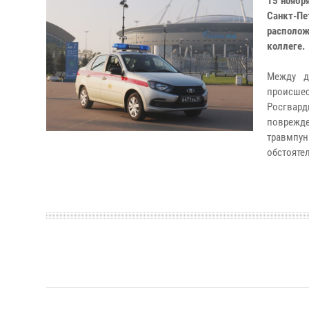
15 ноябр
Санкт-П
располож
коллеге.
Между д
происшес
Росгвар
повреж
травмпун
обстояте