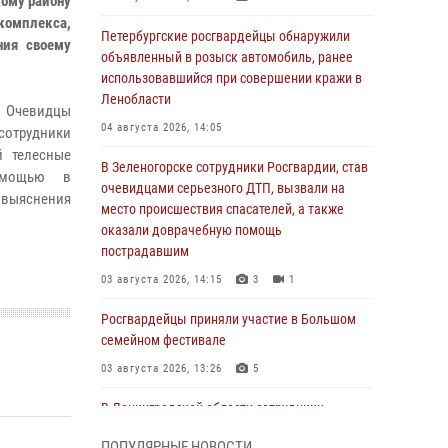
кому району
омплекса,
Петербургские росгвардейцы обнаружили
ния своему
объявленный в розыск автомобиль, ранее
использовавшийся при совершении кражи в
Ленобласти
 Очевидцы
04 августа 2026, 14:05
сотрудники
й телесные
В Зеленогорске сотрудники Росгвардии, став
омощью в
очевидцами серьезного ДТП, вызвали на
 выяснения
место происшествия спасателей, а также
оказали доврачебную помощь
пострадавшим
03 августа 2026, 14:15
3
1
Росгвардейцы приняли участие в Большом
семейном фестивале
03 августа 2026, 13:26
5
В Ленинградской области сотрудники
Росгвардии обнаружили пропавшего
ПОПУЛЯРНЫЕ НОВОСТИ