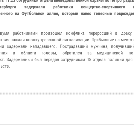
я в 11:22 сотрудники отдела вневедомственной охраны по Петроградс
етербурга задержали работника концертно-спортивного к
енного на Футбольной аллее, который нанес телесные поврежде
вумя работниками произошел конфликт, переросший в драку.
твия нажали кнопку тревожной сигнализации. Прибывшие на место 
дии задержали нападавшего. Пострадавший мужчина, получивши
дения в области головы, обратился за медицинской п
кт.
Задержанный был передан сотрудникам 18 отдела полиции для
льств.