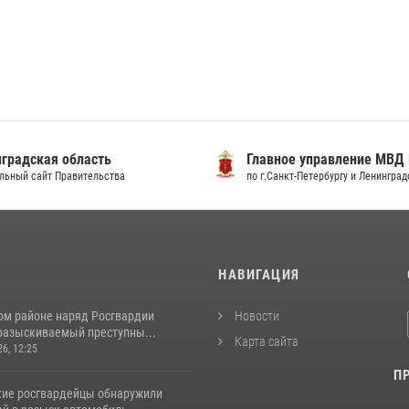
градская область
Главное управление МВД
льный сайт Правительства
по г.Санкт-Петербургу и Ленингра
И
НАВИГАЦИЯ
ом районе наряд Росгвардии
Новости
разыскиваемый преступны...
Карта сайта
26, 12:25
П
кие росгвардейцы обнаружили