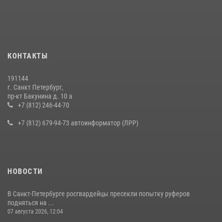
В Калининском районе сотрудники Росгвардии задержали
правонарушителя, избившего посетителя бара
15 июля 2026, 10:50
Представитель Росгвардии принял участие в работе круглого стола
КОНТАКТЫ
на III Международном петербургском цифровом форуме
19 июля 2026, 09:24
2
191144
г. Санкт Петербург,
В Ленобласти сотрудники Росгвардии провели встречу с
пр-кт Бакунина д. 10 а
воспитанниками детского клуба «Умные каникулы»
+7 (812) 246-44-70
16 июля 2026, 10:58
2
+7 (812) 679-94-73 автоинформатор (ЛРР)
НОВОСТИ
В Санкт-Петербурге росгвардейцы пресекли попытку руферов
подняться на ...
07 августа 2026, 12:04