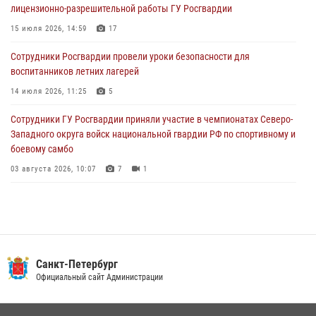
лицензионно-разрешительной работы ГУ Росгвардии
разыскиваемый преступный автотранспорт
15 июля 2026, 14:59
17
05 августа 2026, 12:25
2
Сотрудники Росгвардии провели уроки безопасности для
Петербургские росгвардейцы обнаружили объявленный в розыск
воспитанников летних лагерей
автомобиль, ранее использовавшийся при совершении кражи в
Ленобласти
14 июля 2026, 11:25
5
04 августа 2026, 14:05
Сотрудники ГУ Росгвардии приняли участие в чемпионатах Северо-
Западного округа войск национальной гвардии РФ по спортивному и
боевому самбо
03 августа 2026, 10:07
7
1
В Центральном районе наряд Росгвардии задержал рецидивиста,
ограбившего прохожего
17 июля 2026, 11:35
2
В Красногвардейском районе росгвардейцы задержали хулигана,
Санкт-Петербург
угрожавшего мужчине пневматическим пистолетом
Официальный сайт Администрации
16 июля 2026, 15:25