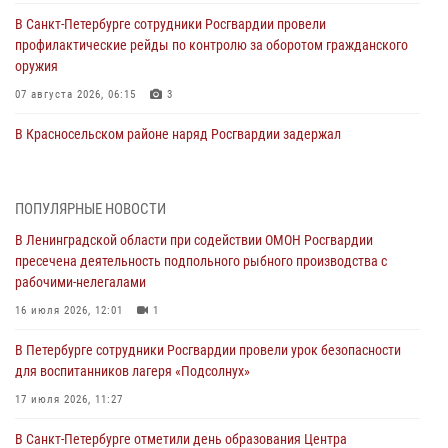
В Санкт-Петербурге сотрудники Росгвардии провели
профилактические рейды по контролю за оборотом гражданского
оружия
07 августа 2026, 06:15
3
В Красносельском районе наряд Росгвардии задержал
правонарушителя, угрожавшего 17-летнему подростку
травматическим оружием
06 августа 2026, 13:39
1
ПОПУЛЯРНЫЕ НОВОСТИ
В Ленинградской области при содействии ОМОН Росгвардии
В Центральном районе росгвардейцы оперативно задержали
пресечена деятельность подпольного рыбного производства с
хулигана, стрелявшего из пускового устройства рядом с жилыми
рабочими-нелегалами
домами
16 июля 2026, 12:01
1
06 августа 2026, 11:36
3
1
В Петербурге сотрудники Росгвардии провели урок безопасности
Сотрудники и военнослужащие Росгвардии обеспечили
для воспитанников лагеря «Подсолнух»
правопорядок при проведении матча "Зенит" - "Балтика"
17 июля 2026, 11:27
06 августа 2026, 07:30
10
В Санкт-Петербурге отметили день образования Центра
В Выборгском районе наряд Росгвардии обнаружил