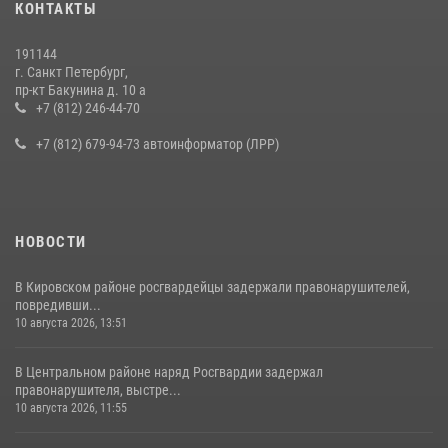
КОНТАКТЫ
на III Международном петербургском цифровом форуме
19 июля 2026, 09:24
2
191144
г. Санкт Петербург,
В Ленобласти сотрудники Росгвардии провели встречу с
пр-кт Бакунина д. 10 а
воспитанниками детского клуба «Умные каникулы»
+7 (812) 246-44-70
16 июля 2026, 10:58
2
+7 (812) 679-94-73 автоинформатор (ЛРР)
НОВОСТИ
В Кировском районе росгвардейцы задержали правонарушителей,
повредивши...
10 августа 2026, 13:51
В Центральном районе наряд Росгвардии задержал
правонарушителя, выстре...
10 августа 2026, 11:55