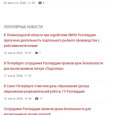
09 августа 2026, 11:50
9
В Петербурге сотрудники Росгвардии задержали правонарушителя,
ранившего ножом прохожего около парка
09 августа 2026, 11:30
4
ПОПУЛЯРНЫЕ НОВОСТИ
В Ленинградской области при содействии ОМОН Росгвардии
Сотрудники Росгвардии приняли участие в праздновании Дня
пресечена деятельность подпольного рыбного производства с
физкультурника
рабочими-нелегалами
08 августа 2026, 17:21
11
16 июля 2026, 12:01
1
В Ленинградской области росгвардейцы приняли участие в
В Петербурге сотрудники Росгвардии провели урок безопасности
патриотическом мероприятии "Крылатая пехота"
для воспитанников лагеря «Подсолнух»
08 августа 2026, 11:31
7
17 июля 2026, 11:27
В Гатчине прошел юбилейный Турнир памяти сотрудников
В Санкт-Петербурге отметили день образования Центра
вневедомственной охраны, погибших при исполнении служебного
лицензионно-разрешительной работы ГУ Росгвардии
долга
15 июля 2026, 14:59
17
07 августа 2026, 18:55
11
Сотрудники Росгвардии провели уроки безопасности для
В Санкт-Петербурге росгвардейцы пресекли попытку руферов
воспитанников летних лагерей