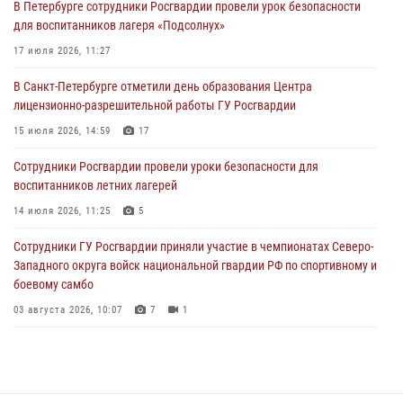
В Петербурге сотрудники Росгвардии провели урок безопасности
Сотрудники и военнослужащие Росгвардии обеспечили
для воспитанников лагеря «Подсолнух»
правопорядок при проведении матча "Зенит" - "Балтика"
17 июля 2026, 11:27
06 августа 2026, 07:30
10
В Санкт-Петербурге отметили день образования Центра
В Выборгском районе наряд Росгвардии обнаружил
лицензионно-разрешительной работы ГУ Росгвардии
разыскиваемый преступный автотранспорт
15 июля 2026, 14:59
17
05 августа 2026, 12:25
2
Сотрудники Росгвардии провели уроки безопасности для
Петербургские росгвардейцы обнаружили объявленный в розыск
воспитанников летних лагерей
автомобиль, ранее использовавшийся при совершении кражи в
Ленобласти
14 июля 2026, 11:25
5
04 августа 2026, 14:05
Сотрудники ГУ Росгвардии приняли участие в чемпионатах Северо-
Западного округа войск национальной гвардии РФ по спортивному и
боевому самбо
03 августа 2026, 10:07
7
1
В Центральном районе наряд Росгвардии задержал рецидивиста,
ограбившего прохожего
17 июля 2026, 11:35
2