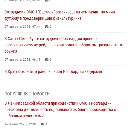
07 августа 2026, 09:36
1
Сотрудники ОМОН "Бастион" организовали чемпионат по мини-
футболу в преддверии Дня физкультурника
07 августа 2026, 07:44
2
В Санкт-Петербурге сотрудники Росгвардии провели
профилактические рейды по контролю за оборотом гражданского
оружия
07 августа 2026, 06:15
3
В Красносельском районе наряд Росгвардии задержал
правонарушителя, угрожавшего 17-летнему подростку
травматическим оружием
06 августа 2026, 13:39
1
ПОПУЛЯРНЫЕ НОВОСТИ
В Ленинградской области при содействии ОМОН Росгвардии
В Центральном районе росгвардейцы оперативно задержали
пресечена деятельность подпольного рыбного производства с
хулигана, стрелявшего из пускового устройства рядом с жилыми
рабочими-нелегалами
домами
16 июля 2026, 12:01
1
06 августа 2026, 11:36
3
1